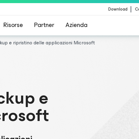
Download
Co
Risorse
Partner
Azienda
up e ripristino delle applicazioni Microsoft
Veeam per i clienti interessati dall'aggiornamento
contenuti di CrowdStrike
ckup e
crosoft