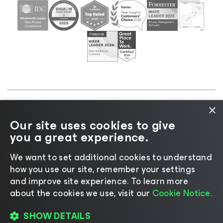
×
©2026 Veeam® Software |
Informativa sulla privacy
Our site uses cookies to give
|
Informativa sui cookie
|
Informazioni legali
|
Policy
you a great experience.
di licenza
|
Risorse del fornitore
We want to set additional cookies to understand
how you use our site, remember your settings
and improve site experience. ​To learn more
about the cookies we use, visit our
Cookie Notice.
Cambia lingua
SHOW DETAILS