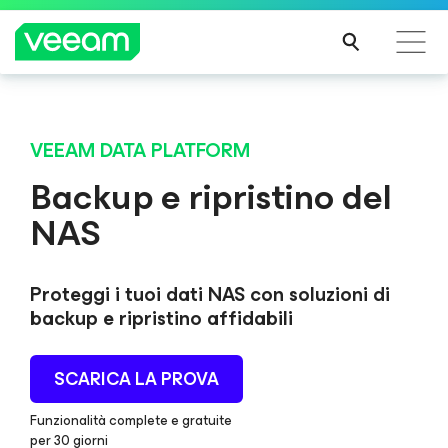
Linee guida di Veeam per i clienti interessati
dall'aggiornamento dei contenuti di CrowdStrike
VEEAM DATA PLATFORM
PER
Backup e ripristino del
SAPE
NAS
RNE
DI
PIÙ
Proteggi i tuoi dati NAS con soluzioni di
backup e ripristino affidabili
SCARICA LA PROVA
Funzionalità complete e gratuite
per 30 giorni