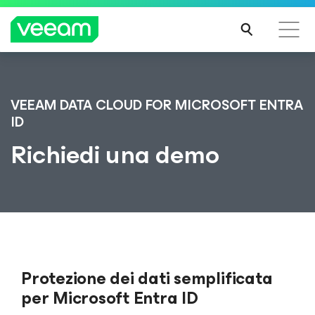
Linee guida di Veeam per i clienti interessati
dall'aggiornamento dei contenuti di CrowdStrike
VEEAM DATA CLOUD
FOR MICROSOFT ENTRA
ID
PER
SAPE
Richiedi una demo
RNE
DI
PIÙ
Protezione dei dati semplificata
per Microsoft Entra ID