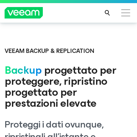
Linee guida di Veeam per i clienti interessati
Veeam DataAI Command Platform
.
Un'unica
dall'aggiornamento dei contenuti di CrowdStrike
piattaforma. Controllo completo.
VEEAM BACKUP & REPLICATION
PER
SAPE
Backup
progettato per
RNE
SCOPRI DI PIÙ
DI
proteggere, ripristino
PIÙ
progettato per
prestazioni elevate
Proteggi i dati ovunque,
ripristinali all'istante e