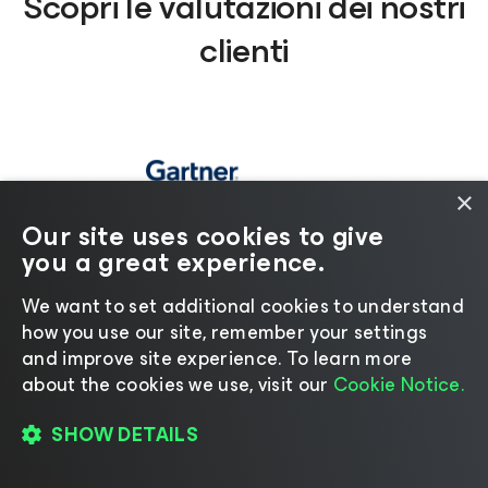
Scopri le valutazioni dei nostri
clienti
×
Our site uses cookies to give
you a great experience.
We want to set additional cookies to understand
how you use our site, remember your settings
LEGGI LE RECENSIONI
and improve site experience. ​To learn more
about the cookies we use, visit our
Cookie Notice.
SHOW DETAILS