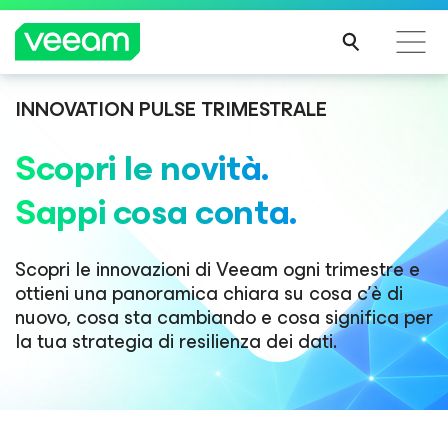
INNOVATION PULSE TRIMESTRALE
Linee guida di Veeam per i clienti interessati
dall'aggiornamento dei contenuti di CrowdStrike
Scopri le novità.
PER
Sappi cosa conta.
SAPE
RNE
DI
PIÙ
Scopri le innovazioni di Veeam ogni trimestre e
ottieni una panoramica chiara su cosa c'è di
nuovo, cosa sta cambiando e cosa significa per
la tua strategia di resilienza dei dati.