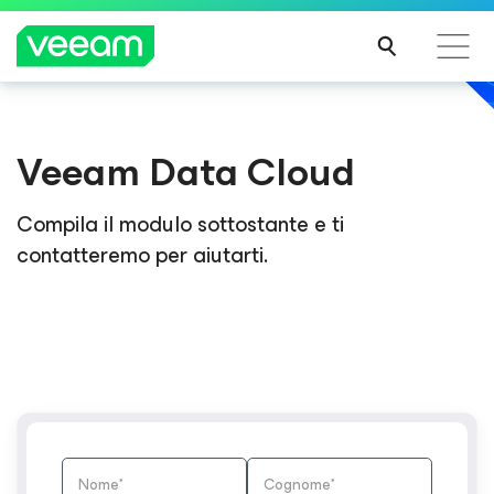
Linee guida di Veeam per i clienti interessati
Veeam Data Cloud
dall'aggiornamento dei contenuti di CrowdStrike
PER
SAPE
Compila il modulo sottostante e ti
RNE
contatteremo per aiutarti.
DI
PIÙ