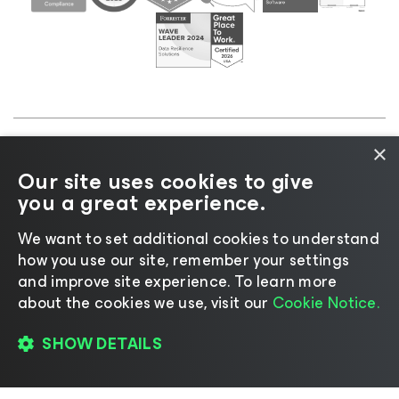
×
©2026 Veeam® Software |
Informativa sulla privacy
Our site uses cookies to give
|
Informativa sui cookie
|
Informazioni legali
|
Policy
you a great experience.
di licenza
|
Risorse del fornitore
We want to set additional cookies to understand
how you use our site, remember your settings
and improve site experience. ​To learn more
about the cookies we use, visit our
Cookie Notice.
Cambia lingua
SHOW DETAILS