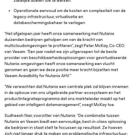
zakelijke doelen toe te werken.
Operationele eenvoud om de kosten en complexiteit van de
legacy-infrastructuur, virtualisatie en
databeschermingsbeheer te verlagen.
“Het afgelopen jaar heeft onze samenwerking met Nutanix
duizenden bedrijven geholpen om van de kracht van
multicloudomgevingen te profiteren”, zegt Peter McKay, Co-CEO
van Veeam. “Een jaar nadat we zijn uitgeroepen tot de beste
provider van beschikbaarheidsoplossingen voor gevirtualiseerde
Nutanix-omgevingen heeft onze samenwerking een vlucht
genomen en gaan we deze positie meer kracht bijzetten met
Veeam Avaialbility
for Nutanix AHV.
”
“We verwachten dat Nutanix een centrale plek zal blijven innemen
in de opbouw van ons uitgebreide partner-ecosysteem en het
productintegratieprogramma dat ons markteleider maakt op het
gebied van intelligent datamanagement”, voegt McKay toe.
Sudheesh Nair, voorzitter van Nutanix: “De combinatie tussen
Nutanix en Veeam biedt een eenvoudige, best-in-class oplossing
die bedrijven in staat stelt te focussen op resultaat. Ze hoeven
zich niet langer druk te maken om problematische infrasctuctuur-