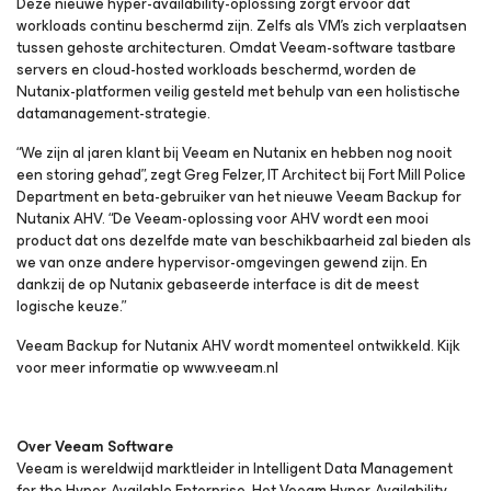
Deze nieuwe hyper-availability-oplossing zorgt ervoor dat
workloads continu beschermd zijn. Zelfs als VM’s zich verplaatsen
tussen gehoste architecturen. Omdat Veeam-software tastbare
servers en cloud-hosted workloads beschermd, worden de
Nutanix-platformen veilig gesteld met behulp van een holistische
datamanagement-strategie.
“We zijn al jaren klant bij Veeam en Nutanix en hebben nog nooit
een storing gehad”, zegt Greg Felzer, IT Architect bij Fort Mill Police
Department en beta-gebruiker van het nieuwe Veeam Backup
for
Nutanix AHV.
“De Veeam-oplossing voor AHV wordt een mooi
product dat ons dezelfde mate van beschikbaarheid zal bieden als
we van onze andere hypervisor-omgevingen gewend zijn. En
dankzij de op Nutanix gebaseerde interface is dit de meest
logische keuze.”
Veeam Backup for Nutanix AHV wordt momenteel ontwikkeld. Kijk
voor meer informatie op www.veeam.nl
Over Veeam Software
Veeam is wereldwijd marktleider in
Intelligent Data Management
for the Hyper-Available Enterprise
. Het Veeam Hyper-Availability