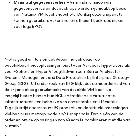
Minimaal gegevensverlies
– Verminderd risico van
gegevensverlies omdat back-ups worden gemaakt op basis
van Nutanix VM-level-snapshots. Dankzij deze snapshots
kunnen gebruikers vaker snel en efficiënt back-ups maken
voor lage RPO’s.
“Het is goed om te zien dat Veeam nu ook dezelfde
beschikbaarheidsoplossingen biedt voor Acropolis hypervisors als
voor vSphere en Hyper-V”, zegt Edwin Yuen, Senior Analyst for
Systems Management and Data Protection bij Enterprise Strategy
Group (ESG). “Uit onderzoek van ESG blijkt dat de meerderheid van
de organisaties gebruikmaakt van dezelfde VM-back-up-
mogelijkheden binnen hun HCI- en traditionele virtualisatie-
infrastructuren, ten behoeve van consistentie en efficiëntie.
Tegelijkertijd ondersteunt 89 procent van de virtuele omgevingen
VM-back-ups met replicatie en/of snapshots. Dat is één van de
redenen om de oplossingen van Veeam te combineren met die van
Nutanix.”