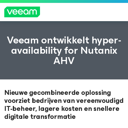
Richtlijnen van Veeam voor klanten die zijn
Veeam ontwikkelt hyper-
getroffen door de content-update van
availability for Nutanix
CrowdStrike
AHV
MEE
R
LEZE
N
Nieuwe gecombineerde oplossing
voorziet bedrijven van vereenvoudigd
IT-beheer, lagere kosten en snellere
digitale transformatie