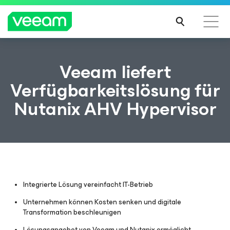
Hinweise von Veeam für Kunden, die vom Content-
Veeam liefert
Update von CrowdStrike betroffen sind
Verfügbarkeitslösung für
MEH
Nutanix AHV Hypervisor
R
ERFA
HRE
N
Integrierte Lösung vereinfacht IT-Betrieb
Unternehmen können Kosten senken und digitale
Transformation
beschleunigen
Lösungsangebot von Veeam und Nutanix ermöglicht