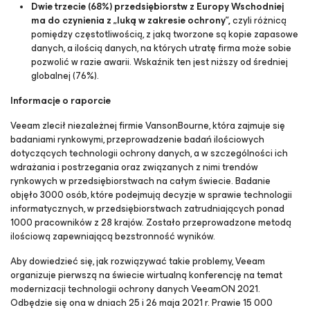
Dwie trzecie (68%) przedsiębiorstw z Europy Wschodniej
ma do czynienia z „luką w zakresie ochrony”,
czyli różnicą
pomiędzy częstotliwością, z jaką tworzone są kopie zapasowe
danych, a ilością danych, na których utratę firma może sobie
pozwolić w razie awarii. Wskaźnik ten jest niższy od średniej
globalnej (76%).
Informacje o raporcie
Veeam zlecił niezależnej firmie VansonBourne, która zajmuje się
badaniami rynkowymi, przeprowadzenie badań ilościowych
dotyczących technologii ochrony danych, a w szczególności ich
wdrażania i postrzegania oraz związanych z nimi trendów
rynkowych w przedsiębiorstwach na całym świecie. Badanie
objęło 3000 osób, które podejmują decyzje w sprawie technologii
informatycznych, w przedsiębiorstwach zatrudniających ponad
1000 pracowników z 28 krajów. Zostało przeprowadzone metodą
ilościową zapewniającą bezstronność wyników.
Aby dowiedzieć się, jak rozwiązywać takie problemy, Veeam
organizuje pierwszą na świecie wirtualną konferencję na temat
modernizacji technologii ochrony danych VeeamON 2021.
Odbędzie się ona w dniach 25 i 26 maja 2021 r. Prawie 15 000