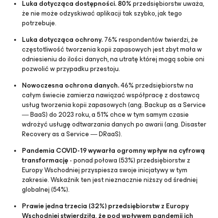
Luka dotycząca dostępności.
80%
przedsiębiorstw uważa,
że nie może odzyskiwać aplikacji tak szybko, jak tego
potrzebuje.
Luka dotycząca ochrony.
76% respondentów twierdzi, że
częstotliwość tworzenia kopii zapasowych jest zbyt mała w
odniesieniu do ilości danych, na utratę której mogą sobie oni
pozwolić w przypadku przestoju.
Nowoczesna ochrona danych.
46% przedsiębiorstw na
całym świecie zamierza nawiązać współpracę z dostawcą
usług tworzenia kopii zapasowych (ang. Backup as a Service
― BaaS) do 2023 roku, a 51% chce w tym samym czasie
wdrożyć usługę odtwarzania danych po awarii (ang. Disaster
Recovery as a Service ― DRaaS).
Pandemia COVID-19 wywarła ogromny wpływ na cyfrową
transformację
- ponad połowa (53%) przedsiębiorstw z
Europy Wschodniej przyspiesza swoje inicjatywy w tym
zakresie. Wskaźnik ten jest nieznacznie niższy od średniej
globalnej (54%).
Prawie jedna trzecia (32%) przedsiębiorstw z Europy
Wschodniej stwierdziła, że pod wpływem pandemii ich