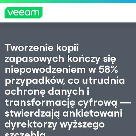
Wskazówki firmy Veeam dla klientów, których
Tworzenie kopii
dotyczy aktualizacja treści CrowdStrike
zapasowych kończy się
WIĘCEJ
INFORMA
niepowodzeniem w 58%
CJI
przypadków, co utrudnia
ochronę danych i
transformację cyfrową ―
stwierdzają ankietowani
dyrektorzy wyższego
szczebla