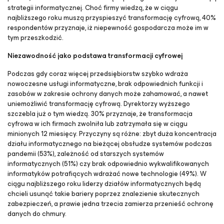
strategii informatycznej. Choć firmy wiedzą, że w ciągu
najbliższego roku muszą przyspieszyć transformację cyfrową, 40%
respondentów przyznaje, iż niepewność gospodarcza może im w
tym przeszkodzić.
Niezawodność jako podstawa transformacji cyfrowej
Podczas gdy coraz więcej przedsiębiorstw szybko wdraża
nowoczesne usługi informatyczne, brak odpowiednich funkcji i
zasobów w zakresie ochrony danych może zahamować, a nawet
uniemożliwić transformację cyfrową. Dyrektorzy wyższego
szczebla już o tym wiedzą. 30% przyznaje, że transformacja
cyfrowa w ich firmach zwolniła lub zatrzymała się w ciągu
minionych 12 miesięcy. Przyczyny są różne: zbyt duża koncentracja
działu informatycznego na bieżącej obsłudze systemów podczas
pandemii (53%), zależność od starszych systemów
informatycznych (51%) czy brak odpowiednio wykwalifikowanych
informatyków potrafiących wdrażać nowe technologie (49%). W
ciągu najbliższego roku liderzy działów informatycznych będą
chcieli usunąć takie bariery poprzez znalezienie skutecznych
zabezpieczeń, a prawie jedna trzecia zamierza przenieść ochronę
danych do chmury.