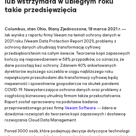
lub wstrzymała w ubiegłym roku
takie przedsięwzięcia
Columbus, stan Ohio, Stany Zjednoczone, 18 marca 2021 r. ―
Jak wynika z raportu firmy Veeam na temat ochrony danych w
2021 roku (
Veeam Data Protection Report 2021
), problemy z
ochroną danych utrudniają transformację cyfrową
przedsiębiorstwom na całym świecie. Tworzenie kopii zapasowych
kończy się niepowodzeniem w 58% przypadków, co oznacza, że
dane pozostają bez ochrony. Zdaniem 40% ankietowanych
dyrektorów wyższego szczebla w ciągu najbliższego roku
największymi przeszkodami dla transformacji cyfrowej będą
niepewność i spowolnienie gospodarcze na skutek pandemii
COVID-19. Niewystarczająca ochrona danych oraz problemy z
ciągłością biznesową utrudnią firmom także przekształcenia.
Raport został opracowany na podstawie badania
przeprowadzonego przez firmę
Veeam Software
― lidera w
dziedzinie rozwiązań do tworzenia kopii zapasowych i dostawcę
rozwiązania Cloud Data Management.
Ponad 3000 osób, które podejmują decyzje dotyczące technologii