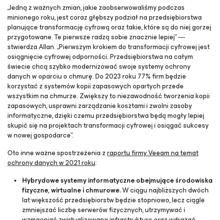
„Jedną z ważnych zmian, jakie zaobserwowaliśmy podczas
minionego roku, jest coraz głębszy podział na przedsiębiorstwa
planujące transformację cyfrową oraz takie, które są do niej gorzej
przygotowane. Te pierwsze radzą sobie znacznie lepiej” ―
stwierdza Allan. „Pierwszym krokiem do transformacji cyfrowej jest
osiągnięcie cyfrowej odporności. Przedsiębiorstwa na całym
świecie chcą szybko modernizować swoje systemy ochrony
danych w oparciu o chmurę. Do 2023 roku 77% firm będzie
korzystać z systemów kopii zapasowych opartych przede
wszystkim na chmurze. Zwiększy to niezawodność tworzenia kopii
zapasowych, usprawni zarządzanie kosztami i zwolni zasoby
informatyczne, dzięki czemu przedsiębiorstwa będą mogły lepiej
skupić się na projektach transformacji cyfrowej i osiągać sukcesy
w nowej gospodarce”.
Oto inne ważne spostrzeżenia z
raportu firmy Veeam na temat
ochrony danych w 2021 roku
:
Hybrydowe systemy informatyczne obejmujące środowiska
fizyczne, wirtualne i chmurowe.
W ciągu najbliższych dwóch
lat większość przedsiębiorstw będzie stopniowo, lecz ciągle
zmniejszać liczbę serwerów fizycznych, utrzymywać i
wzmacniać zwirtualizowaną infrastrukturę oraz wdrażać