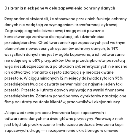
Działania niezbędne w celu zapewnienia ochrony danych
Respondenci stwierdzili, że stosowane przez nich funkcje ochrony
danych nie nadążają za wymaganiami transformacji cyfrowej.
Zagrażają ciągłości biznesowej i mogą mieć poważne
konsekwencje zarówno dla reputacji, jak i działalności
przedsiębiorstwa. Choć tworzenie kopii zapasowych jest ważnym
elementem nowoczesnych systemów ochrony danych, to 14%
wszystkich danych nie jest w ogóle kopiowane, a ich odtwarzanie
nie udaje się w 58% przypadków. Dane przedsiębiorstw pozostają
więc niezabezpieczone, a po atakach cybernetycznych nie można
ich odtworzyć. Ponadto często zdarzają się nieoczekiwane
przestoje. W ciągu minionych 12 miesięcy doświadczyło ich 95%
przedsiębiorstw, a co czwarty serwer miał co najmniej jeden taki
przestój. Przestoje i utrata danych wpływają na wyniki finansowe
przedsiębiorstw. Zdaniem ponad połowy dyrektorów narażają one
firmę na utratę zaufania klientów, pracowników i akcjonariuszy.
„Niepowodzenie procesu tworzenia kopii zapasowych i
odtwarzania danych ma dwie główne przyczyny. Pierwszą z nich
jest błąd lub przekroczenie limitu czasu podczas tworzenia kopii
zapasowych, drugą ― niezapewnienie określonego w umowie