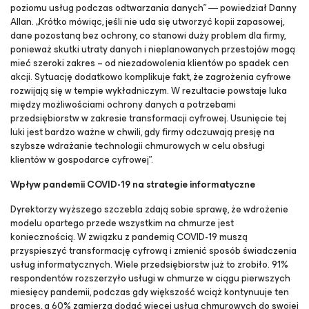
poziomu usług podczas odtwarzania danych” ― powiedział Danny
Allan. „Krótko mówiąc, jeśli nie uda się utworzyć kopii zapasowej,
dane pozostaną bez ochrony, co stanowi duży problem dla firmy,
ponieważ skutki utraty danych i nieplanowanych przestojów mogą
mieć szeroki zakres – od niezadowolenia klientów po spadek cen
akcji. Sytuację dodatkowo komplikuje fakt, że zagrożenia cyfrowe
rozwijają się w tempie wykładniczym. W rezultacie powstaje luka
między możliwościami ochrony danych a potrzebami
przedsiębiorstw w zakresie transformacji cyfrowej. Usunięcie tej
luki jest bardzo ważne w chwili, gdy firmy odczuwają presję na
szybsze wdrażanie technologii chmurowych w celu obsługi
klientów w gospodarce cyfrowej”.
Wpływ pandemii COVID-19 na strategie informatyczne
Dyrektorzy wyższego szczebla zdają sobie sprawę, że wdrożenie
modelu opartego przede wszystkim na chmurze jest
koniecznością. W związku z pandemią COVID-19 muszą
przyspieszyć transformację cyfrową i zmienić sposób świadczenia
usług informatycznych. Wiele przedsiębiorstw już to zrobiło. 91%
respondentów rozszerzyło usługi w chmurze w ciągu pierwszych
miesięcy pandemii, podczas gdy większość wciąż kontynuuje ten
proces, a 60% zamierza dodać więcej usług chmurowych do swojej