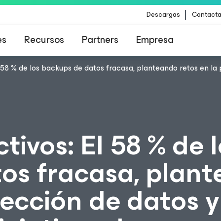
Descargas
Contacta
es
Recursos
Partners
Empresa
l 58 % de los backups de datos fracasa, planteando retos en la p
para los clientes afectados por la actualizació
contenido de CrowdStrike
tivos: El 58 % de 
os fracasa, plan
tección de datos y