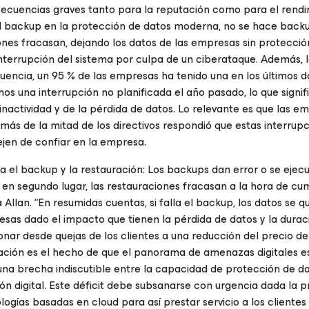
cuencias graves tanto para la reputación como para el rendi
l backup en la protección de datos moderna, no se hace backu
ones fracasan, dejando los datos de las empresas sin protección
terrupción del sistema por culpa de un ciberataque. Además, 
cuencia, un 95 % de las empresas ha tenido una en los últimos 
os una interrupción no planificada el año pasado, lo que signif
actividad y de la pérdida de datos. Lo relevante es que las e
más de la mitad de los directivos respondió que estas interrup
jen de confiar en la empresa.
a el backup y la restauración: Los backups dan error o se ejecu
n segundo lugar, las restauraciones fracasan a la hora de cum
a Allan. “En resumidas cuentas, si falla el backup, los datos se q
as dado el impacto que tienen la pérdida de datos y la durac
onar desde quejas de los clientes a una reducción del precio de
uación es el hecho de que el panorama de amenazas digitales e
una brecha indiscutible entre la capacidad de protección de da
n digital. Este déficit debe subsanarse con urgencia dada la p
gías basadas en cloud para así prestar servicio a los clientes 