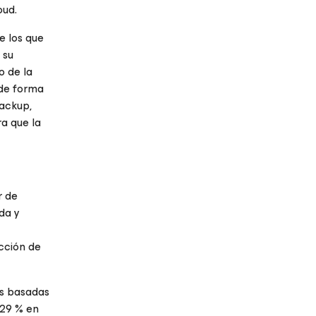
oud.
e los que
 su
o de la
 de forma
backup,
ra que la
r de
da y
cción de
es basadas
 29 % en