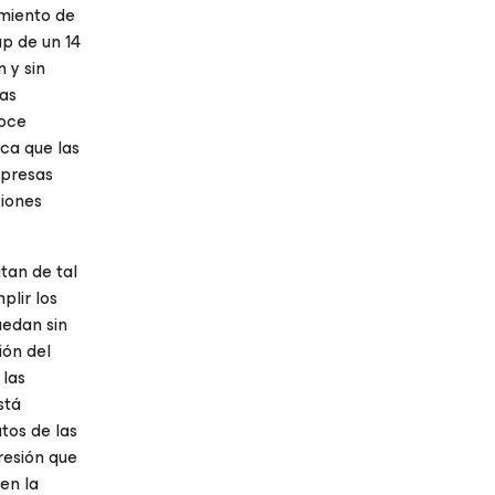
miento de
p de un 14
 y sin
las
doce
ica que las
mpresas
ciones
tan de tal
plir los
uedan sin
ión del
 las
stá
tos de las
resión que
en la