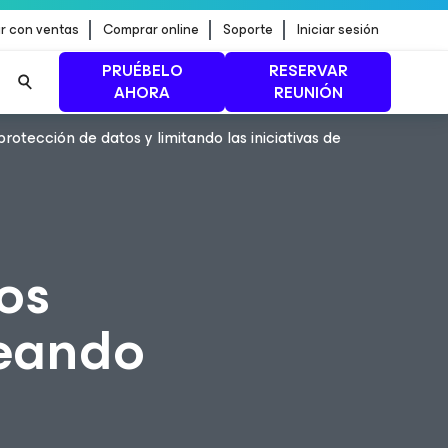
r con ventas
Comprar online
Soporte
Iniciar sesión
PRUÉBELO
RESERVAR
AHORA
REUNIÓN
rotección de datos y limitando las iniciativas de
n de
MÁS INFORMACIÓN
los
teando