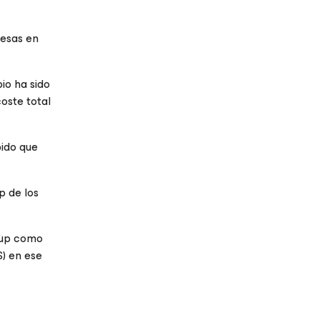
resas en
io ha sido
oste total
pido que
p de los
kup como
S) en ese