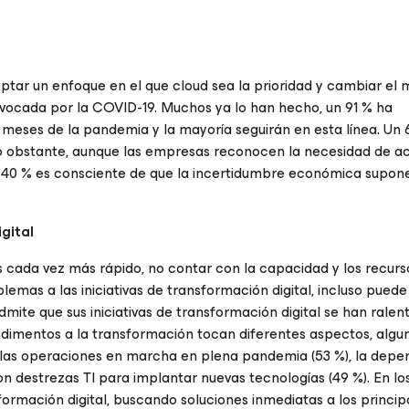
ptar un enfoque en el que cloud sea la prioridad y cambiar el 
provocada por la COVID-19. Muchos ya lo han hecho, un 91 % ha
 meses de la pandemia y la mayoría seguirán en esta línea. Un
 No obstante, aunque las empresas reconocen la necesidad de ac
n 40 % es consciente de que la incertidumbre económica supon
gital
 cada vez más rápido, no contar con la capacidad y los recurs
emas a las iniciativas de transformación digital, incluso pued
dmite que sus iniciativas de transformación digital se han ralen
dimentos a la transformación tocan diferentes aspectos, algun
 las operaciones en marcha en plena pandemia (53 %), la depe
 con destrezas TI para implantar nuevas tecnologías (49 %). En l
formación digital, buscando soluciones inmediatas a los princip