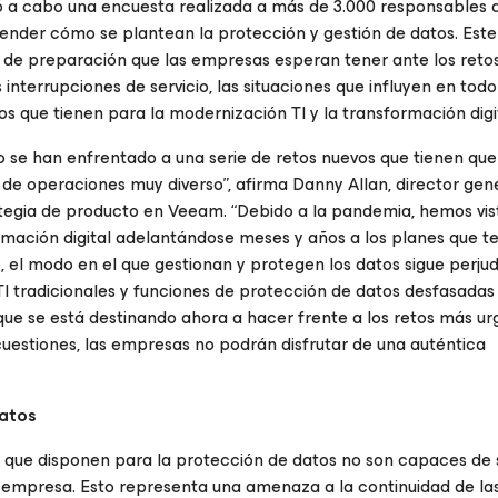
ó a cabo una encuesta realizada a más de 3.000 responsables 
ender cómo se plantean la protección y gestión de datos. Este 
el de preparación que las empresas esperan tener ante los reto
interrupciones de servicio, las situaciones que influyen en tod
s que tienen para la modernización TI y la transformación digit
o se han enfrentado a una serie de retos nuevos que tienen que
de operaciones muy diverso”, afirma Danny Allan, director gen
ategia de producto en Veeam. “Debido a la pandemia, hemos vis
rmación digital adelantándose meses y años a los planes que t
 el modo en el que gestionan y protegen los datos sigue perjud
I tradicionales y funciones de protección de datos desfasadas
 que se está destinando ahora a hacer frente a los retos más u
cuestiones, las empresas no podrán disfrutar de una auténtica
datos
 que disponen para la protección de datos no son capaces de s
a empresa. Esto representa una amenaza a la continuidad de la