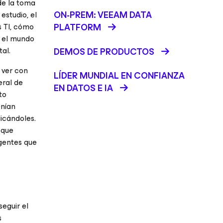
de la toma
ON-PREM: VEEAM DATA
estudio, el
s TI, cómo
PLATFORM
o el mundo
al.
DEMOS DE PRODUCTOS
 ver con
LÍDER MUNDIAL EN CONFIANZA
eral de
EN DATOS E IA
to
enían
icándoles.
 que
rgentes que
eguir el
s