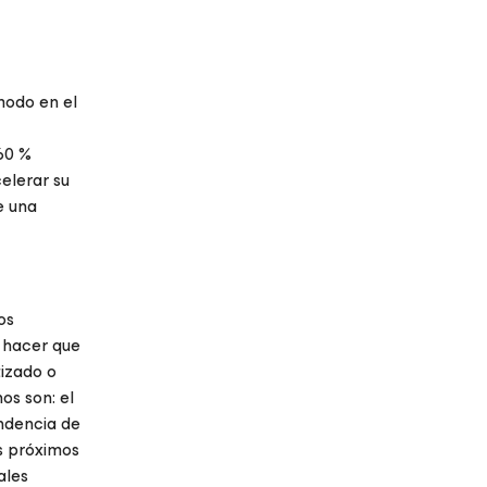
modo en el
 60 %
elerar su
e una
os
e hacer que
tizado o
os son: el
ndencia de
os próximos
ales