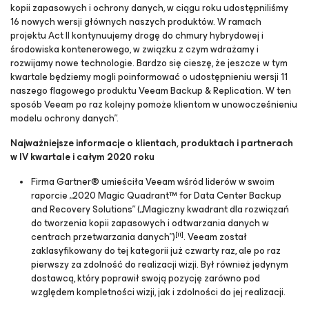
kopii zapasowych i ochrony danych, w ciągu roku udostępniliśmy
16 nowych wersji głównych naszych produktów. W ramach
projektu Act II kontynuujemy drogę do chmury hybrydowej i
środowiska kontenerowego, w związku z czym wdrażamy i
rozwijamy nowe technologie. Bardzo się cieszę, że jeszcze w tym
kwartale będziemy mogli poinformować o udostępnieniu wersji 11
naszego flagowego produktu Veeam Backup & Replication. W ten
sposób Veeam po raz kolejny pomoże klientom w unowocześnieniu
modelu ochrony danych”.
Najważniejsze informacje o klientach, produktach i partnerach
w IV kwartale i całym 2020 roku
Firma Gartner® umieściła Veeam wśród liderów w swoim
raporcie „2020 Magic Quadrant™ for Data Center Backup
and Recovery Solutions” („Magiczny kwadrant dla rozwiązań
do tworzenia kopii zapasowych i odtwarzania danych w
[ii]
centrach przetwarzania danych”)
. Veeam został
zaklasyfikowany do tej kategorii już czwarty raz, ale po raz
pierwszy za zdolność do realizacji wizji. Był również jedynym
dostawcą, który poprawił swoją pozycję zarówno pod
względem kompletności wizji, jak i zdolności do jej realizacji.