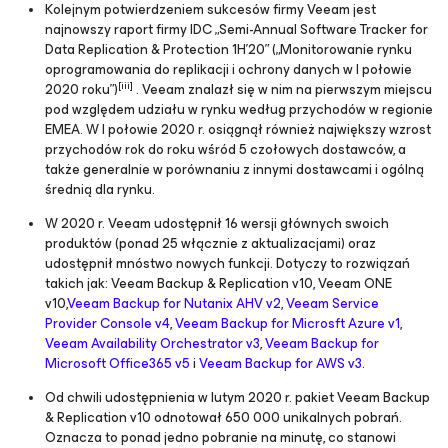
Kolejnym potwierdzeniem sukcesów firmy Veeam jest
najnowszy raport firmy IDC „Semi-Annual Software Tracker for
Data Replication & Protection 1H’20” („Monitorowanie rynku
oprogramowania do replikacji i ochrony danych w I połowie
[iii]
2020 roku”)
. Veeam znalazł się w nim na pierwszym miejscu
pod względem udziału w rynku według przychodów w regionie
EMEA. W I połowie 2020 r. osiągnął również największy wzrost
przychodów rok do roku wśród 5 czołowych dostawców, a
także generalnie w porównaniu z innymi dostawcami i ogólną
średnią dla rynku.
W 2020 r. Veeam udostępnił 16 wersji głównych swoich
produktów (ponad 25 włącznie z aktualizacjami) oraz
udostępnił mnóstwo nowych funkcji. Dotyczy to rozwiązań
takich jak: Veeam Backup & Replication v10, Veeam ONE
v10,
Veeam Backup
for Nutanix AHV
v2
,
Veeam Service
Provider Console v4
,
Veeam Backup
for Microsft Azure
v1
,
Veeam Availability Orchestrator v3
,
Veeam Backup
for
Microsoft Office365
v5
i
Veeam Backup
for AWS
v3
.
Od chwili udostępnienia w lutym 2020 r. pakiet Veeam Backup
& Replication v10 odnotował 650 000 unikalnych pobrań.
Oznacza to ponad jedno pobranie na minutę, co stanowi