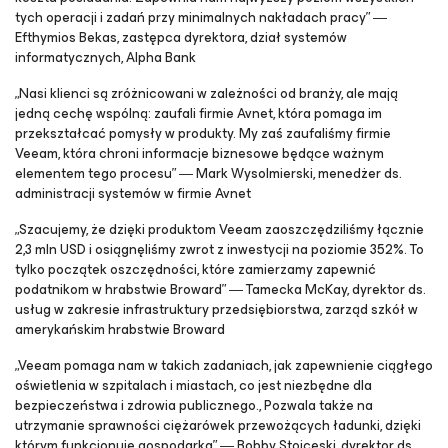
tych operacji i zadań przy minimalnych nakładach pracy” ―
Efthymios Bekas, zastępca dyrektora, dział systemów
informatycznych, Alpha Bank
„Nasi klienci są zróżnicowani w zależności od branży, ale mają
jedną cechę wspólną: zaufali firmie Avnet, która pomaga im
przekształcać pomysły w produkty. My zaś zaufaliśmy firmie
Veeam, która chroni informacje biznesowe będące ważnym
elementem tego procesu” ― Mark Wysolmierski, menedżer ds.
administracji systemów w firmie Avnet
„Szacujemy, że dzięki produktom Veeam zaoszczędziliśmy łącznie
2,3 mln USD i osiągnęliśmy zwrot z inwestycji na poziomie 352%. To
tylko początek oszczędności, które zamierzamy zapewnić
podatnikom w hrabstwie Broward” ― Tamecka McKay, dyrektor ds.
usług w zakresie infrastruktury przedsiębiorstwa, zarząd szkół w
amerykańskim hrabstwie Broward
„Veeam pomaga nam w takich zadaniach, jak zapewnienie ciągłego
oświetlenia w szpitalach i miastach, co jest niezbędne dla
bezpieczeństwa i zdrowia publicznego., Pozwala także na
utrzymanie sprawności ciężarówek przewożących ładunki, dzięki
którym funkcjonuje gospodarka” ― Bobby Stojceski, dyrektor ds.