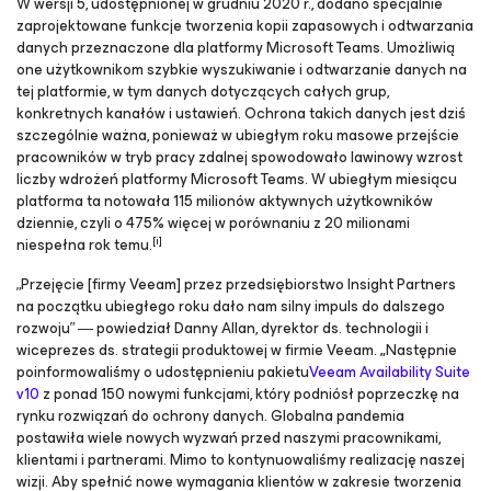
W wersji 5, udostępnionej w grudniu 2020 r., dodano specjalnie
zaprojektowane funkcje tworzenia kopii zapasowych i odtwarzania
danych przeznaczone dla platformy Microsoft Teams. Umożliwią
one użytkownikom szybkie wyszukiwanie i odtwarzanie danych na
tej platformie, w tym danych dotyczących całych grup,
konkretnych kanałów i ustawień. Ochrona takich danych jest dziś
szczególnie ważna, ponieważ w ubiegłym roku masowe przejście
pracowników w tryb pracy zdalnej spowodowało lawinowy wzrost
liczby wdrożeń platformy Microsoft Teams. W ubiegłym miesiącu
platforma ta notowała 115 milionów aktywnych użytkowników
dziennie, czyli o 475% więcej w porównaniu z 20 milionami
[i]
niespełna rok temu.
„Przejęcie [firmy Veeam] przez przedsiębiorstwo Insight Partners
na początku ubiegłego roku dało nam silny impuls do dalszego
rozwoju” ― powiedział Danny Allan, dyrektor ds. technologii i
wiceprezes ds. strategii produktowej w firmie Veeam.
„
Następnie
poinformowaliśmy o udostępnieniu pakietu
Veeam Availability Suite
v10
z ponad 150 nowymi funkcjami, który podniósł poprzeczkę na
rynku rozwiązań do ochrony danych. Globalna pandemia
postawiła wiele nowych wyzwań przed naszymi pracownikami,
klientami i partnerami. Mimo to kontynuowaliśmy realizację naszej
wizji. Aby spełnić nowe wymagania klientów w zakresie tworzenia