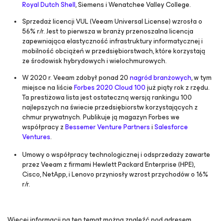
Royal Dutch Shell
, Siemens i Wenatchee Valley College.
Sprzedaż licencji VUL (Veeam Universal License) wzrosła o
56% r/r. Jest to pierwsza w branży przenoszalna licencja
zapewniająca elastyczność infrastruktury informatycznej i
mobilność obciążeń w przedsiębiorstwach, które korzystają
ze środowisk hybrydowych i wielochmurowych.
W 2020 r. Veeam zdobył ponad 20
nagród branżowych
, w tym
miejsce na liście
Forbes 2020 Cloud 100
już piąty rok z rzędu.
Ta prestiżowa lista jest ostateczną wersją rankingu 100
najlepszych na świecie przedsiębiorstw korzystających z
chmur prywatnych. Publikuje ją magazyn Forbes we
współpracy z
Bessemer Venture Partners
i
Salesforce
Ventures
.
Umowy o współpracy technologicznej i odsprzedaży zawarte
przez Veeam z firmami Hewlett Packard Enterprise (HPE),
Cisco, NetApp, i Lenovo przyniosły wzrost przychodów o 16%
r/r.
Więcej informacji na ten temat można znaleźć pod adresem