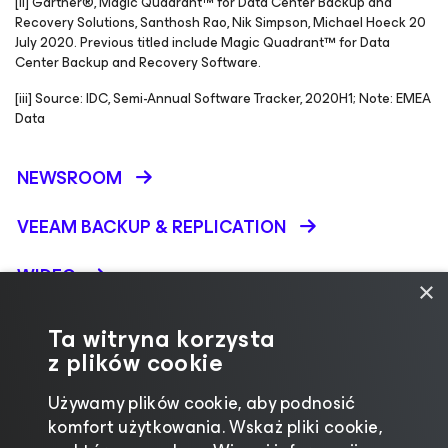
[ii] Gartner®, Magic Quadrant™ for Data Center Backup and
Recovery Solutions, Santhosh Rao, Nik Simpson, Michael Hoeck 20
July 2020. Previous titled include Magic Quadrant™ for Data
Center Backup and Recovery Software.
[iii] Source:
IDC, Semi-Annual Software Tracker, 2020H1
; Note: EMEA
Data
NEWSROOM
VEEAM BACKUP &
REPLICATION
WIDEO
×
WERSJE DEMONSTRACYJNE PRODUKTÓW
Ta witryna korzysta
z plików cookie
WHITE PAPERS
Używamy plików cookie, aby podnosić
komfort użytkowania. Wskaż pliki cookie,