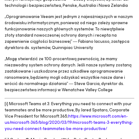
technologii i bezpieczeństwa, Penske, Australia i Nowa Zelandia
„Oprogramowanie Veeam jest jednym z najważniejszych w naszym
środowisku informatycznym, ponieważ od niego zależy sprawne
funkcjonowanie naszych głównych systemów. To niewątpliwie
złoty standard nowoczesnej ochrony danych i recepta na
zapewnienie ciągłości biznesowej” ― Fabiano Iacusso, zastępca
dyrektora ds. systemów, Quinnipiac University
„Mogę stwierdzić ze 100-procentową pewnością, że mamy
niezawodny system ochrony danych. Jeśli nasze systemy zostaną
zaatakowane i uszkodzone przez szkodliwe oprogramowanie
ransomware, będziemy mogli odzyskać wszystkie nasze dane i
wrócić do normalnego działania” ― Steve Garcia, dyrektor ds.
bezpieczeństwa informacji w Wenatchee Valley College
[i] Microsoft Teams at 3: Everything you need to connect with your
teammates and be more productive, By Jared Spataro, Corporate
Vice President for Microsoft 365;
https://www.microsoft.com/en-
us/microsoft-365/blog/2020/03/19/microsoft-teams-3-everything-
you-need-connect-teammates-be-more-productive/