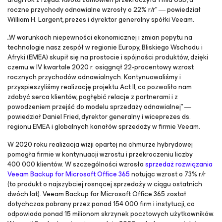
roczne przychody odnawialne wzrosły o 22% r/r” ― powiedział
William H. Largent, prezes i dyrektor generalny spółki Veeam.
„W warunkach niepewności ekonomicznej i zmian popytu na
technologie nasz zespół w regionie Europy, Bliskiego Wschodu i
Afryki (EMEA) skupił się na prostocie i spójności produktów, dzięki
czemu w IV kwartale 2020 r. osiągnął 22-procentowy wzrost
rocznych przychodów odnawialnych. Kontynuowaliśmy i
przyspieszyliśmy realizację projektu Act II, co pozwoliło nam
zdobyć serca klientów, pogłębić relacje z partnerami i z
powodzeniem przejść do modelu sprzedaży odnawialnej” ―
powiedział Daniel Fried, dyrektor generalny i wiceprezes ds.
regionu EMEA i globalnych kanałów sprzedaży w firmie Veeam.
W 2020 roku realizacja wizji opartej na chmurze hybrydowej
pomogła firmie w kontynuacji wzrostu i przekroczeniu liczby
400 000 klientów. W szczególności wzrosła
sprzedaż rozwiązania
Veeam Backup
for Microsoft Office 365
notując wzrost o 73% r/r
(to produkt o najszybciej rosnącej sprzedaży w ciągu ostatnich
dwóch lat). Veeam Backup
for Microsoft Office 365
został
dotychczas pobrany przez ponad 154 000 firm i instytucji, co
odpowiada ponad 15 milionom skrzynek pocztowych użytkowników.