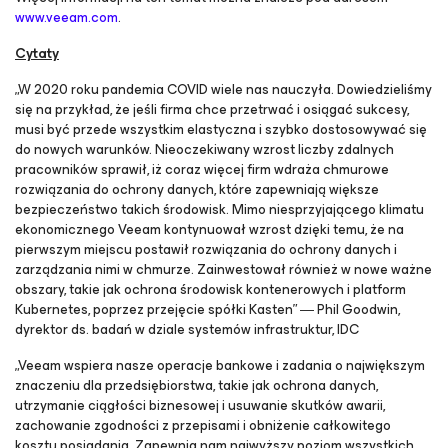
www.veeam.com
.
Cytaty
„W 2020 roku pandemia COVID wiele nas nauczyła. Dowiedzieliśmy
się na przykład, że jeśli firma chce przetrwać i osiągać sukcesy,
musi być przede wszystkim elastyczna i szybko dostosowywać się
do nowych warunków. Nieoczekiwany wzrost liczby zdalnych
pracowników sprawił, iż coraz więcej firm wdraża chmurowe
rozwiązania do ochrony danych, które zapewniają większe
bezpieczeństwo takich środowisk. Mimo niesprzyjającego klimatu
ekonomicznego Veeam kontynuował wzrost dzięki temu, że na
pierwszym miejscu postawił rozwiązania do ochrony danych i
zarządzania nimi w chmurze. Zainwestował również w nowe ważne
obszary, takie jak ochrona środowisk kontenerowych i platform
Kubernetes, poprzez przejęcie spółki Kasten” ― Phil Goodwin,
dyrektor ds. badań w dziale systemów infrastruktur, IDC
„Veeam wspiera nasze operacje bankowe i zadania o największym
znaczeniu dla przedsiębiorstwa, takie jak ochrona danych,
utrzymanie ciągłości biznesowej i usuwanie skutków awarii,
zachowanie zgodności z przepisami i obniżenie całkowitego
kosztu posiadania. Zapewnia nam najwyższy poziom wszystkich