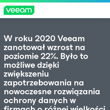
Wskazówki firmy Veeam dla klientów, których
W roku 2020 Veeam
dotyczy aktualizacja treści CrowdStrike
zanotował wzrost na
WIĘCEJ
INFORMA
poziomie 22%. Było to
CJI
możliwe dzięki
zwiększeniu
zapotrzebowania na
nowoczesne rozwiązania
ochrony danych w
firmach o różnej wielkości