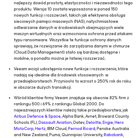
najlepszy dowód prostoty, elastyczności i niezawodności tego
produktu. Wersja 10 została wyposażona w ponad 150
nowych funkcji i rozszerzeń, takich jak efektywna obsługa
sieciowych pamięci masowych (NAS), natychmiastowe
odtwarzanie danych w środowiskach obejmujących wiele
maszyn wirtualnych oraz wzmocniona ochrona przed atakami
typu ransomware. Wszystkie te funkcje ochrony danych
sprawiają, że rozwiązanie do zarządzania danymi w chmurze
(Cloud Data Management) stało się bardziej dostępne i
mobilne, a ponadto można je łatwiej rozszerzać
.
Veeam wciąż udostępnia nowe funkcje i rozszerzenia, które
nadają się idealnie dla środowisk stosowanych w
przedsiębiorstwach. Przyniosło to wzrost o 250% rok do roku
w obszarze dużych transakcji.
Wśród klientów firmy Veeam znajduje się obecnie 82% firm z
rankingu 500 i 69% z rankingu Global 2000. Do
najważniejszych klientów należą takie przedsiębiorstwa, jak
Airbus Defence & Space
, Alpha Bank, Avnet, Broward County
Schools (FL),
Dassault Aviation
, Datev,
Deloitte
,
Engie
,
Hero
MotoCorp
,
Hertz
, IBM Cloud,
Pernod Ricard
, Penske Australia
and New Zealand, Puma, Quinnipiac University,
Rabobank
,