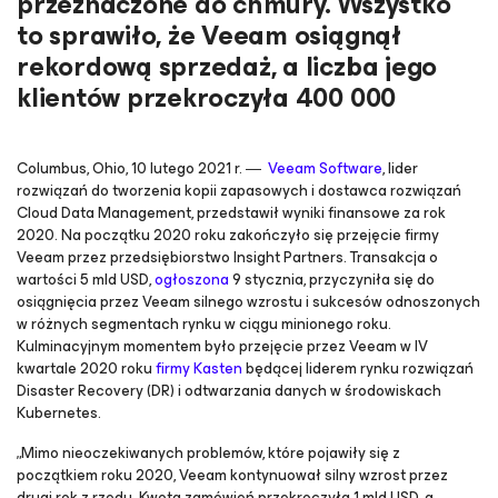
przeznaczone do chmury. Wszystko
to sprawiło, że Veeam osiągnął
rekordową sprzedaż, a liczba jego
klientów przekroczyła 400 000
Columbus, Ohio, 10 lutego 2021 r. ―
Veeam Software
, lider
rozwiązań do tworzenia kopii zapasowych i dostawca rozwiązań
Cloud Data Management, przedstawił wyniki finansowe za rok
2020. Na początku 2020 roku zakończyło się przejęcie firmy
Veeam przez przedsiębiorstwo Insight Partners. Transakcja o
wartości 5 mld USD,
ogłoszona
9 stycznia, przyczyniła się do
osiągnięcia przez Veeam silnego wzrostu i sukcesów odnoszonych
w różnych segmentach rynku w ciągu minionego roku.
Kulminacyjnym momentem było przejęcie przez Veeam w IV
kwartale 2020 roku
firmy Kasten
będącej liderem rynku rozwiązań
Disaster Recovery (DR) i odtwarzania danych w środowiskach
Kubernetes.
„Mimo nieoczekiwanych problemów, które pojawiły się z
początkiem roku 2020, Veeam kontynuował silny wzrost przez
drugi rok z rzędu. Kwota zamówień przekroczyła 1 mld USD, a