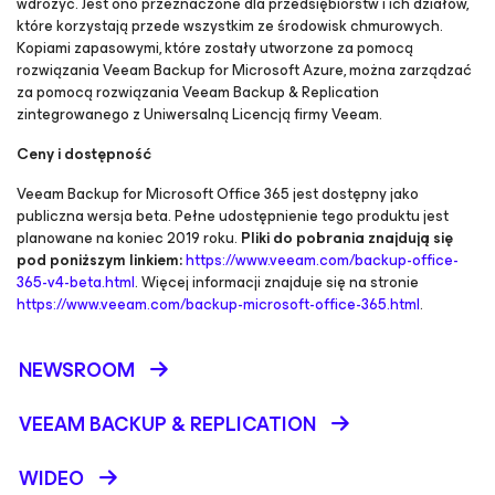
wdrożyć. Jest ono przeznaczone dla przedsiębiorstw i ich działów,
które korzystają przede wszystkim ze środowisk chmurowych.
Kopiami zapasowymi, które zostały utworzone za pomocą
rozwiązania Veeam Backup
for Microsoft Azure, można zarządzać
za pomocą rozwiązania Veeam Backup & Replication
zintegrowanego z Uniwersalną Licencją firmy Veeam
.
Ceny i dostępność
Veeam Backup
for Microsoft Office 365
jest dostępny jako
publiczna wersja beta. Pełne udostępnienie tego produktu jest
planowane na koniec 2019 roku.
Pliki do pobrania znajdują się
pod poniższym linkiem:
https://www.veeam.com/backup-office-
365-v4-beta.html
. Więcej informacji znajduje się na stronie
https://www.veeam.com/backup-microsoft-office-365.html
.
NEWSROOM
VEEAM BACKUP &
REPLICATION
WIDEO