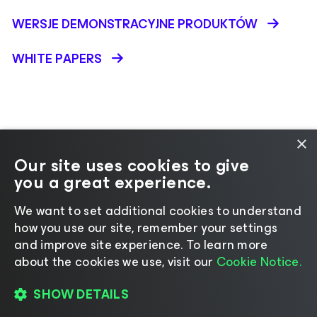
WERSJE DEMONSTRACYJNE PRODUKTÓW
WHITE PAPERS
×
Our site uses cookies to give
Zmień język
you a great experience.
We want to set additional cookies to understand
©2026 Veeam® Software
|
Uwaga dotycząca
how you use our site, remember your settings
prywatności
|
Informacja na temat plików cookie
|
and improve site experience. ​To learn more
Prawo
|
about the cookies we use, visit our
Cookie Notice.
Zasady licencjonowania
|
Zasoby dla dostawców
SHOW DETAILS