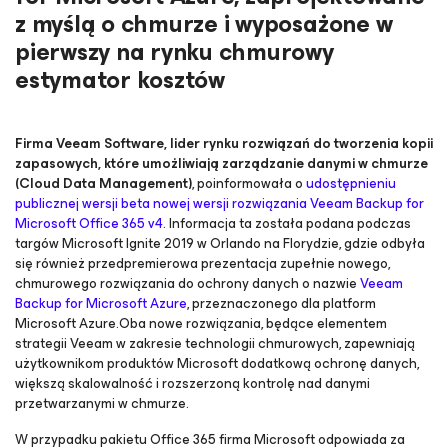
z myślą o chmurze i wyposażone w
pierwszy na rynku chmurowy
estymator kosztów
Firma Veeam Software, lider rynku rozwiązań do tworzenia kopii
zapasowych, które umożliwiają zarządzanie danymi w chmurze
(Cloud Data Management)
, poinformowała o
udostępnieniu
publicznej wersji beta nowej wersji rozwiązania Veeam Backup
for
Microsoft Office 365
v4
. Informacja ta została podana podczas
targów Microsoft Ignite 2019 w Orlando na Florydzie, gdzie odbyła
się również przedpremierowa prezentacja zupełnie nowego,
chmurowego rozwiązania do ochrony danych o nazwie
Veeam
Backup
for Microsoft Azure
, przeznaczonego dla platform
Microsoft Azure.Oba nowe rozwiązania, będące elementem
strategii Veeam w zakresie technologii chmurowych,
z
apewniają
użytkownikom produktów Microsoft dodatkową ochronę danych,
większą skalowalność i rozszerzoną kontrolę nad danymi
przetwarzanymi w chmurze.
W przypadku pakietu Office 365 firma Microsoft odpowiada za