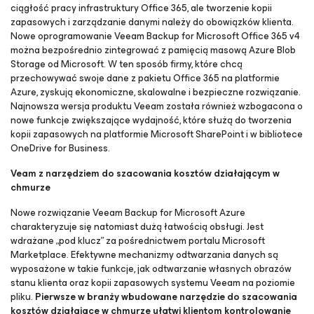
ciągłość pracy infrastruktury Office 365, ale tworzenie kopii
zapasowych i zarządzanie danymi należy do obowiązków klienta.
Nowe oprogramowanie Veeam Backup
for Microsoft Office 365 v4
można bezpośrednio zintegrować z pamięcią masową Azure Blob
Storage od Microsoft. W ten sposób firmy, które chcą
przechowywać swoje dane z pakietu Office 365 na platformie
Azure, zyskują ekonomiczne, skalowalne i bezpieczne rozwiązanie.
Najnowsza wersja produktu Veeam została również wzbogacona o
nowe funkcje zwiększające wydajność, które służą do tworzenia
kopii zapasowych na platformie Microsoft SharePoint i w bibliotece
OneDrive for Business.
Veam z narzędziem do szacowania kosztów działającym w
chmurze
Nowe rozwiązanie Veeam Backup for
Microsoft Azure
charakteryzuje się natomiast dużą łatwością obsługi. Jest
wdrażane „pod klucz” za pośrednictwem portalu Microsoft
Marketplace. Efektywne mechanizmy odtwarzania danych są
wyposażone w takie funkcje, jak odtwarzanie własnych obrazów
stanu klienta oraz kopii zapasowych systemu Veeam na poziomie
pliku.
Pierwsze w branży wbudowane narzędzie do szacowania
kosztów działające w chmurze ułatwi klientom kontrolowanie