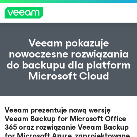
Wskazówki firmy Veeam dla klientów, których
Veeam pokazuje
dotyczy aktualizacja treści CrowdStrike
nowoczesne rozwiązania
WIĘCEJ
do backupu dla platform
INFORMA
CJI
Microsoft Cloud
Veeam prezentuje nową wersję
Veeam Backup for Microsoft Office
365 oraz rozwiązanie Veeam Backup
for Microsoft Azure, zaprojektowane