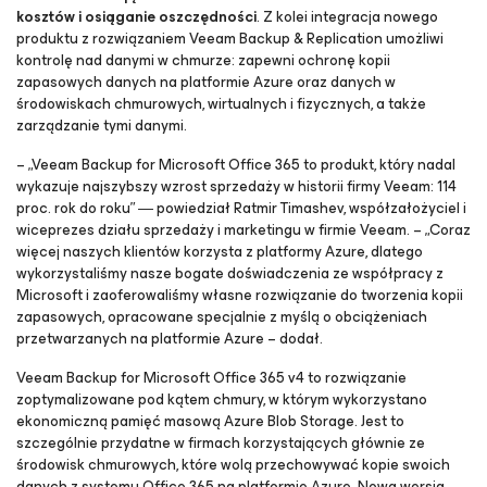
kosztów i osiąganie oszczędności
. Z kolei integracja nowego
produktu z rozwiązaniem
Veeam Backup & Replication
umożliwi
kontrolę nad danymi w chmurze: zapewni ochronę kopii
zapasowych danych na platformie Azure oraz danych w
środowiskach chmurowych, wirtualnych i fizycznych, a także
zarządzanie tymi danymi.
– „Veeam Backup for Microsoft Office 365 to produkt, który nadal
wykazuje najszybszy wzrost sprzedaży w historii firmy Veeam: 114
proc. rok do roku”
― powiedział Ratmir Timashev, współzałożyciel i
wiceprezes działu sprzedaży i marketingu w firmie Veeam. – „
Coraz
więcej naszych klientów korzysta z platformy Azure, dlatego
wykorzystaliśmy nasze bogate doświadczenia ze współpracy z
Microsoft i zaoferowaliśmy własne rozwiązanie do tworzenia kopii
zapasowych, opracowane specjalnie z myślą o obciążeniach
przetwarzanych na platformie
Azure – dodał.
Veeam Backup
for Microsoft Office 365 v4 to
rozwiązanie
zoptymalizowane pod kątem chmury, w którym wykorzystano
ekonomiczną pamięć masową Azure Blob Storage. Jest to
szczególnie przydatne w firmach korzystających głównie ze
środowisk chmurowych, które wolą przechowywać kopie swoich
danych z systemu Office 365 na platformie Azure. Nowa wersja