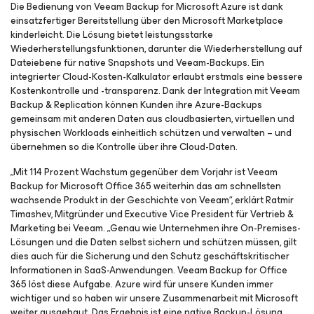
Die Bedienung von Veeam Backup for Microsoft Azure ist dank
einsatzfertiger Bereitstellung über den Microsoft Marketplace
kinderleicht. Die Lösung bietet leistungsstarke
Wiederherstellungsfunktionen, darunter die Wiederherstellung auf
Dateiebene für native Snapshots und Veeam-Backups. Ein
integrierter Cloud-Kosten-Kalkulator erlaubt erstmals eine bessere
Kostenkontrolle und -transparenz. Dank der Integration mit Veeam
Backup & Replication können Kunden ihre Azure-Backups
gemeinsam mit anderen Daten aus cloudbasierten, virtuellen und
physischen Workloads einheitlich schützen und verwalten – und
übernehmen so die Kontrolle über ihre Cloud-Daten.
„Mit 114 Prozent Wachstum gegenüber dem Vorjahr ist Veeam
Backup for Microsoft Office 365 weiterhin das am schnellsten
wachsende Produkt in der Geschichte von Veeam“, erklärt Ratmir
Timashev, Mitgründer und Executive Vice President für Vertrieb &
Marketing bei Veeam. „Genau wie Unternehmen ihre On-Premises-
Lösungen und die Daten selbst sichern und schützen müssen, gilt
dies auch für die Sicherung und den Schutz geschäftskritischer
Informationen in SaaS-Anwendungen. Veeam Backup for Office
365 löst diese Aufgabe. Azure wird für unsere Kunden immer
wichtiger und so haben wir unsere Zusammenarbeit mit Microsoft
weiter ausgebaut. Das Ergebnis ist eine native Backup-Lösung