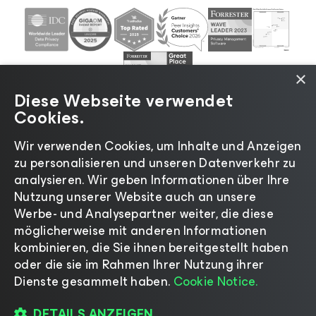
×
Diese Webseite verwendet
Cookies.
Wir verwenden Cookies, um Inhalte und Anzeigen
zu personalisieren und unseren Datenverkehr zu
©2026 Veeam® Software |
Datenschutzrichtlinie
|
analysieren. Wir geben Informationen über Ihre
Cookies
|
Rechtliches
|
Lizenzierungsrichtlinie
|
Nutzung unserer Website auch an unsere
Lieferanten-Ressourcen
|
Impressum
Werbe- und Analysepartner weiter, die diese
möglicherweise mit anderen Informationen
kombinieren, die Sie ihnen bereitgestellt haben
oder die sie im Rahmen Ihrer Nutzung ihrer
Dienste gesammelt haben.
Cookie Notice.
Sprache ändern
DETAILS ANZEIGEN