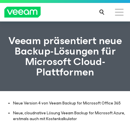
Hinweise von Veeam für Kunden, die vom Content-
Veeam präsentiert neue
Update von CrowdStrike betroffen sind
Backup-Lösungen für
MEH
Microsoft Cloud-
R
ERFA
Plattformen
HRE
N
Neue Version 4 von Veeam Backup for Microsoft Office 365
Neue, cloudnative Lösung Veeam Backup for Microsoft Azure,
erstmals auch mit Kostenkalkulator