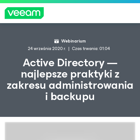
Wskazówki firmy Veeam dla klientów, których
Webinarium
dotyczy aktualizacja treści CrowdStrike
24 września 2020 r.
Czas trwania: 01:04
WIĘCEJ
Active Directory —
INFORMA
najlepsze praktyki z
CJI
zakresu administrowania
i backupu