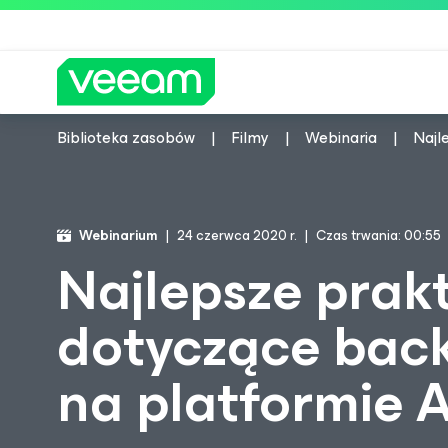
Biblioteka zasobów
Filmy
Webinaria
Najl
Wskazówki firmy Veeam dla kl
Webinarium
24 czerwca 2020 r.
Czas trwania: 00:55
Najlepsze prakt
dotyczące bac
na platformie 