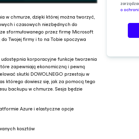
zarządza
o ochron
a w chmurze, dzięki której można tworzyć,
sowych i czasowych niezbędnych do
a ze sformułowanego przez firmę Microsoft
do Twojej firmy i to na Tobie spoczywa
udostępnia korporacyjne funkcje tworzenia
 które zapewniają ekonomiczną i pewną
iwelować skutki DOWOLNEGO przestoju w
s którego dowiesz się, jak za pomocą tego
resu backupu w chmurze. Sesja będzie
tformie Azure i elastyczne opcje
iwanych kosztów