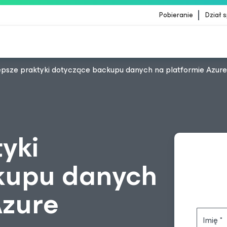
Pobieranie
Dział 
epsze praktyki dotyczące backupu danych na platformie Azure
ientów, których dotyczy aktualizacja treści Crow
yki
kupu danych
Azure
Imię