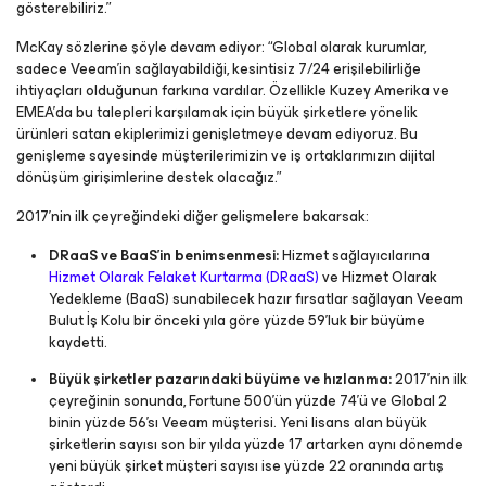
gösterebiliriz.”
McKay sözlerine şöyle devam ediyor: “Global olarak kurumlar,
sadece Veeam’in sağlayabildiği, kesintisiz 7/24 erişilebilirliğe
ihtiyaçları olduğunun farkına vardılar. Özellikle Kuzey Amerika ve
EMEA’da bu talepleri karşılamak için büyük şirketlere yönelik
ürünleri satan ekiplerimizi genişletmeye devam ediyoruz. Bu
genişleme sayesinde müşterilerimizin ve iş ortaklarımızın dijital
dönüşüm girişimlerine destek olacağız.”
2017’nin ilk çeyreğindeki diğer gelişmelere bakarsak:
DRaaS ve BaaS’in benimsenmesi:
Hizmet sağlayıcılarına
Hizmet Olarak Felaket Kurtarma (DRaaS)
ve Hizmet Olarak
Yedekleme (BaaS) sunabilecek hazır fırsatlar sağlayan Veeam
Bulut İş Kolu bir önceki yıla göre yüzde 59’luk bir büyüme
kaydetti.
Büyük şirketler pazarındaki büyüme ve hızlanma:
2017’nin ilk
çeyreğinin sonunda, Fortune 500’ün yüzde 74’ü ve Global 2
binin yüzde 56’sı Veeam müşterisi. Yeni lisans alan büyük
şirketlerin sayısı son bir yılda yüzde 17 artarken aynı dönemde
yeni büyük şirket müşteri sayısı ise yüzde 22 oranında artış