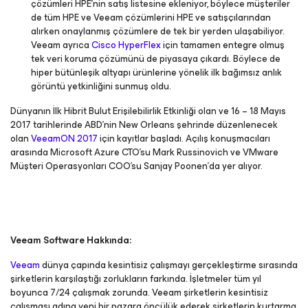
çözümleri HPE’nin satış listesine ekleniyor, böylece müşteriler
de tüm HPE ve Veeam çözümlerini HPE ve satışçılarından
alırken onaylanmış çözümlere de tek bir yerden ulaşabiliyor.
Veeam ayrıca
Cisco HyperFlex
için tamamen entegre olmuş
tek veri koruma çözümünü de piyasaya çıkardı. Böylece de
hiper bütünleşik altyapı ürünlerine yönelik ilk bağımsız anlık
görüntü yetkinliğini sunmuş oldu.
Dünyanın İlk Hibrit Bulut Erişilebilirlik Etkinliği olan ve 16 – 18 Mayıs
2017 tarihlerinde ABD’nin New Orleans şehrinde düzenlenecek
olan
VeeamON 2017
için kayıtlar başladı. Açılış konuşmacıları
arasında Microsoft Azure CTO’su Mark Russinovich ve VMware
Müşteri Operasyonları COO’su Sanjay Poonen’da yer alıyor.
Veeam Software Hakkında:
Veeam
dünya çapında kesintisiz çalışmayı gerçekleştirme sırasında
şirketlerin karşılaştığı zorlukların farkında. İşletmeler tüm yıl
boyunca 7/24 çalışmak zorunda. Veeam şirketlerin kesintisiz
çalışması adına yeni bir pazara öncülük ederek şirketlerin kurtarma