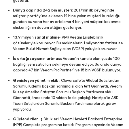
gösterdi.
Dünya çapında 242 bin müşteri
: 2017’nin ilk çeyreğinde
müşteri portföyüne eklenen 12 bine yakın müşteri, kurulduğu
günden bu yana her ay ortalama 4 bin yeni müşteri kazanma
alışkanlığının devam ettiğini gösteriyor.
13.9 milyon sanal makine
(VM) Veeam Erişilebilirlik
çözümleriyle korunuyor. Bu makinelerin 1 milyondan fazlası ise
Veeam Bulut Hizmet Sağlayıcıları (VCSP) yoluyla korunuyor.
İş ortağı sayısının artması:
Veeam’in kanala olan yüzde 100
bağlılığı yeni satıcıları çekmeye devam ediyor. Şu anda dünya
çapında 47 bin Veeam ProPartner’ı ve 15 bin VCSP bulunuyor.
Genişleyen yönetim ekibi:
Cleversafe’te Global Satışlardan
Sorumlu Kıdemli Başkan Yardımcısı olan Jeff Giannetti, Veeam
Kuzey Amerika Satıştan Sorumlu Başkan Yardımcısı oldu.
Giannetti, öncesinde 10 yıldan fazla çalıştığı NetApp’te ABD
Ticari Satışlardan Sorumlu Başkan Yardımcısı olarak görev
yapıyordu.
Güçlendirilen İş Birlikleri:
Veeam Hewlett Packard Enterprise
(HPE) Complete programına katıldı. Program sayesinde Veeam