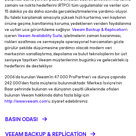
zamanı ve nokta hedeflerini (RTPO) tüm uygulamalar ve veriler için
15 dakika ya da daha azında gerçekleştirmelerine yardımcı oluyor.
Bu talebi karşılamak amacıyla yüksek hızlı kurtarma, veri kaybının
önüne geçme, kanıtlanmış koruma, yedeklenen veriden faydalanma
ve uçtan uca görüntüleme sağlıyor.
Veeam Backup & Replication
’ı
içeren
Veeam Availability Suite
, işletmelerin zaman kazanması,
riskleri azaltması ve sermayeyle operasyonel harcamaları gözle
görülür şekilde düşürmesine yardımcı olacak modern veri
merkezinin sanallaştırma, depolama ve bulut teknolojilerini bir üst
seviyeye taşırken Veeam müşterilerinin bugünkü ve gelecekteki iş
hedeflerini de destekliyor.
2006’da kurulan Veeam’in 47.000 ProPartner’ı ve dünya çapında
242.000’den fazla müşterisi bulunmaktadır. Merkezi İsviçre’nin
Baar şehrinde bulunan ve dünyanın çeşitli ülkelerinde ofisleri
bulunan Veeam hakkında daha fazla bilgi için
http://www.veeam.com
‘u ziyaret edebilirsiniz.
BASIN ODASI
VEEAM BACKUP &
REPLICATION