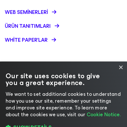
WEB SEMINERLERI
ÜRÜN TANITIMLARI
WHITE PAPER'LAR
×
Our site uses cookies to give
you a great experience.
Dil seçin
We want to set additional cookies to understand
how you use our site, remember your settings
©2026 Veeam® Software
|
Gizlilik Bildirimi
|
and improve site experience. ​To learn more
Çerez Bildirimi
|
Yasal
|
Lisanslama Politikası
|
about the cookies we use, visit our
Cookie Notice.
Tedarikçi Kaynakları