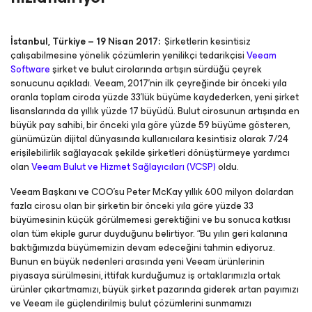
İstanbul, Türkiye – 19 Nisan 2017:
Şirketlerin kesintisiz
çalışabilmesine yönelik çözümlerin yenilikçi tedarikçisi
Veeam
Software
şirket ve bulut cirolarında artışın sürdüğü çeyrek
sonucunu açıkladı. Veeam, 2017’nin ilk çeyreğinde bir önceki yıla
oranla toplam ciroda yüzde 33’lük büyüme kaydederken, yeni şirket
lisanslarında da yıllık yüzde 17 büyüdü. Bulut cirosunun artışında en
büyük pay sahibi, bir önceki yıla göre yüzde 59 büyüme gösteren,
günümüzün dijital dünyasında kullanıcılara kesintisiz olarak 7/24
erişilebilirlik sağlayacak şekilde şirketleri dönüştürmeye yardımcı
olan
Veeam Bulut ve Hizmet Sağlayıcıları (VCSP)
oldu.
Veeam Başkanı ve COO’su Peter McKay yıllık 600 milyon dolardan
fazla cirosu olan bir şirketin bir önceki yıla göre yüzde 33
büyümesinin küçük görülmemesi gerektiğini ve bu sonuca katkısı
olan tüm ekiple gurur duyduğunu belirtiyor. “Bu yılın geri kalanına
baktığımızda büyümemizin devam edeceğini tahmin ediyoruz.
Bunun en büyük nedenleri arasında yeni Veeam ürünlerinin
piyasaya sürülmesini, ittifak kurduğumuz iş ortaklarımızla ortak
ürünler çıkartmamızı, büyük şirket pazarında giderek artan payımızı
ve Veeam ile güçlendirilmiş bulut çözümlerini sunmamızı