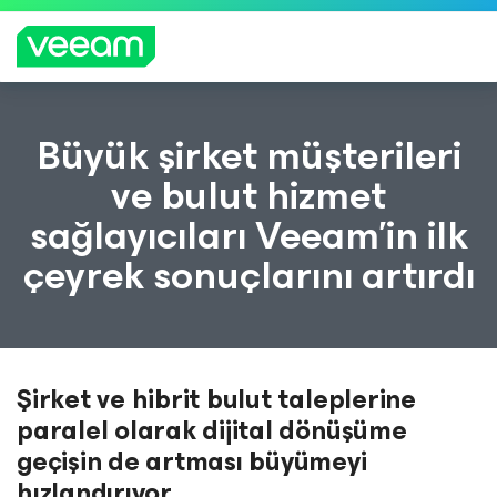
CrowdStrike'ın içerik güncellemesinden etkilenen
Büyük şirket müşterileri
müşteriler için Veeam'in rehberliği
ve bulut hizmet
DAH
sağlayıcıları Veeam’in ilk
A
FAZL
çeyrek sonuçlarını artırdı
A
BILGI
Şirket ve hibrit bulut taleplerine
paralel olarak dijital dönüşüme
geçişin de artması büyümeyi
hızlandırıyor