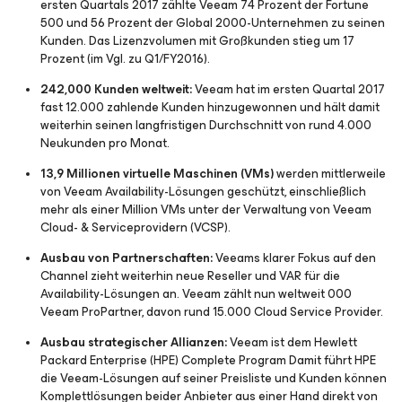
ersten Quartals 2017 zählte Veeam 74 Prozent der Fortune
500 und 56 Prozent der Global 2000-Unternehmen zu seinen
Kunden. Das Lizenzvolumen mit Großkunden stieg um 17
Prozent (im Vgl. zu Q1/FY2016).
242,000 Kunden weltweit:
Veeam hat im ersten Quartal 2017
fast 12.000 zahlende Kunden hinzugewonnen und hält damit
weiterhin seinen langfristigen Durchschnitt von rund 4.000
Neukunden pro Monat.
13,9 Millionen virtuelle Maschinen (VMs)
werden mittlerweile
von Veeam Availability-Lösungen geschützt, einschließlich
mehr als einer Million VMs unter der Verwaltung von Veeam
Cloud- & Serviceprovidern (VCSP).
Ausbau von Partnerschaften:
Veeams klarer Fokus auf den
Channel zieht weiterhin neue Reseller und VAR für die
Availability-Lösungen an. Veeam zählt nun weltweit 000
Veeam ProPartner, davon rund 15.000 Cloud Service Provider.
Ausbau strategischer Allianzen:
Veeam ist dem Hewlett
Packard Enterprise (HPE) Complete Program Damit führt HPE
die Veeam-Lösungen auf seiner Preisliste und Kunden können
Komplettlösungen beider Anbieter aus einer Hand direkt von