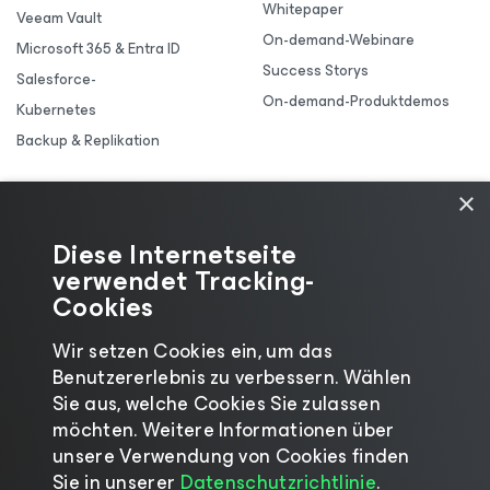
Whitepaper
Veeam Vault
On-demand-Webinare
Microsoft 365 & Entra ID
Success Storys
Salesforce-
On-demand-Produktdemos
Kubernetes
Backup & Replikation
×
Diese Internetseite
verwendet Tracking-
Cookies
Wir setzen Cookies ein, um das
Benutzererlebnis zu verbessern. Wählen
Sie aus, welche Cookies Sie zulassen
möchten. Weitere Informationen über
unsere Verwendung von Cookies finden
©2026 Veeam® Software |
Datenschutzrichtlinie
|
Sie in unserer
Datenschutzrichtlinie
.
Cookies
|
Rechtliches
|
Lizenzierungsrichtlinie
|