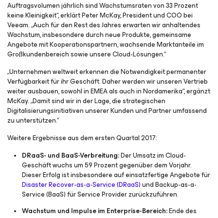
Auftragsvolumen jährlich sind Wachstumsraten von 33 Prozent
keine Kleinigkeit“, erklärt Peter McKay, President und COO bei
Veeam. „Auch für den Rest des Jahres erwarten wir anhaltendes
Wachstum, insbesondere durch neue Produkte, gemeinsame
Angebote mit Kooperationspartnern, wachsende Marktanteile im
Großkundenbereich sowie unsere Cloud-Lösungen.“
„Unternehmen weltweit erkennen die Notwendigkeit permanenter
Verfügbarkeit für ihr Geschäft. Daher werden wir unseren Vertrieb
weiter ausbauen, sowohl in EMEA als auch in Nordamerika“, ergänzt
McKay. „Damit sind wir in der Lage, die strategischen
Digitalisierungsinitiativen unserer Kunden und Partner umfassend
zu unterstützen.“
Weitere Ergebnisse aus dem ersten Quartal 2017:
DRaaS- und BaaS-Verbreitung:
Der Umsatz im Cloud-
Geschäft wuchs um 59 Prozent gegenüber dem Vorjahr.
Dieser Erfolg ist insbesondere auf einsatzfertige Angebote für
Disaster Recover-as-a-Service (DRaaS)
und Backup-as-a-
Service (BaaS) für Service Provider zurückzuführen.
Wachstum und Impulse im Enterprise-Bereich:
Ende des