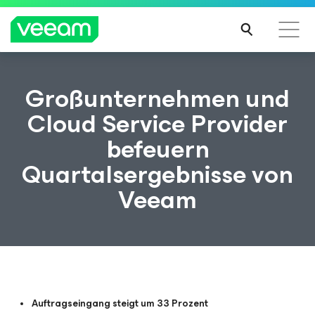
Hinweise von Veeam für Kunden, die vom Content-
Großunternehmen und
Update von CrowdStrike betroffen sind
Cloud Service Provider
MEH
befeuern
R
ERFA
Quartalsergebnisse von
HRE
N
Veeam
Auftragseingang steigt um 33 Prozent