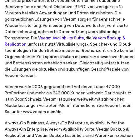
On Enterprise
) unterstützt Veeam Unternehmen dabei, eine
Recovery Time and Point Objective (RTPO) von weniger als 15
Minuten bei allen Anwendungen und Daten einzuhalten. Die
ganzheitlichen Lösungen von Veeam sorgen für sehr schnelle
Wiederherstellung, Vermeidung von Datenverlusten, verifizierte
Datensicherung, optimierte Datennutzung und vollständige
Transparenz. Die
Veeam Availability Suite
, die
Veeam Backup &
Replication
umfasst, nutzt Virtualisierungs-, Speicher- und Cloud-
Technologien für den Betrieb moderner Rechenzentren. So können
Organisationen Zeit sparen, Risiken minimieren sowie Investitionen
und Betriebskosten erheblich senken. Gleichzeitig unterstützen
die Lösungen die aktuellen und zukünftigen Geschäftsziele von
Veeam-Kunden.
Veeam wurde 2006 gegründet und hat derzeit über 47.000
ProPartner und mehr als 242.000 Kunden weltweit. Der Hauptsitz
ist in Baar, Schweiz. Veeam ist zudem weltweit mit zahlreichen
Niederlassungen vertreten. Mehr Informationen zu Veeam finden
Sie unter www.veeam.com/de.
Always-On Business, Always-On Enterprise, Availability for the
Always-On Enterprise, Veeam Availability Suite, Veeam Backup &
Replicationund Veeam Backup Essentials sind Warenkennzeichen