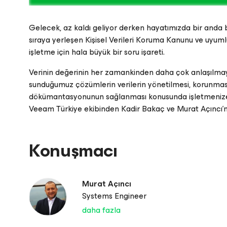
Gelecek, az kaldı geliyor derken hayatımızda bir anda 
sıraya yerleşen Kişisel Verileri Koruma Kanunu ve uyum
işletme için hala büyük bir soru işareti.
Please register to get access to watch the webinar
Verinin değerinin her zamankinden daha çok anlaşılm
sunduğumuz çözümlerin verilerin yönetilmesi, korunması, 
dökümantasyonunun sağlanması konusunda işletmenize s
Veeam Türkiye ekibinden Kadir Bakaç ve Murat Açıncı’nı
Konuşmacı
Murat Açıncı
Systems Engineer
daha fazla