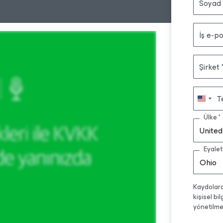
Soyad
İş e-po
Şirket
T
Ülke
United
Eyalet
Ohio
Kaydolarak
kişisel bi
yönetilme