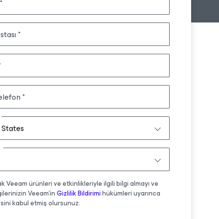
stası
elefon
 States
 Veeam ürünleri ve etkinlikleriyle ilgili bilgi almayı ve
lgilerinizin Veeam'in
Gizlilik Bildirimi
hükümleri uyarınca
sini kabul etmiş olursunuz.