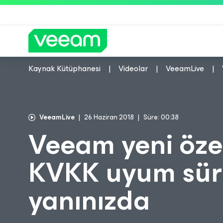
Kaynak Kütüphanesi
Videolar
VeeamLive
CrowdStrike'ın içerik güncel
VeeamLive
26 Haziran 2018
Süre: 00:38
Veeam yeni özell
KVKK uyum sür
yanınızda