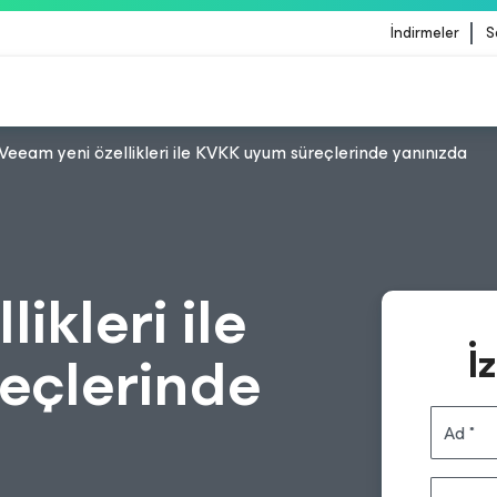
İndirmeler
S
Veeam yeni özellikleri ile KVKK uyum süreçlerinde yanınızda
lemesinden etkilenen müşteriler için Veeam'in rehb
ikleri ile
İ
eçlerinde
Ad