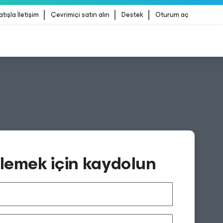
atışla İletişim
Çevrimiçi satın alın
Destek
Oturum aç
erliği
DAHA FAZLA BILGI
zlemek için kaydolun