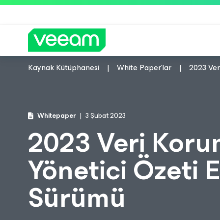
Kaynak Kütüphanesi
White Paper'lar
2023 Ver
CrowdStrike'ın içerik güncel
Whitepaper
3 Şubat 2023
2023 Veri Korum
Yönetici Özeti
Sürümü