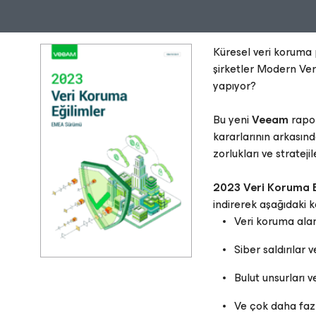
Küresel veri koruma
şirketler Modern Ve
yapıyor?
Bu yeni
Veeam
rapor
kararlarının arkasın
zorlukları ve strateji
2023 Veri Koruma E
indirerek aşağıdaki k
Veri koruma ala
Siber saldırılar v
Bulut unsurları v
Ve çok daha fazl