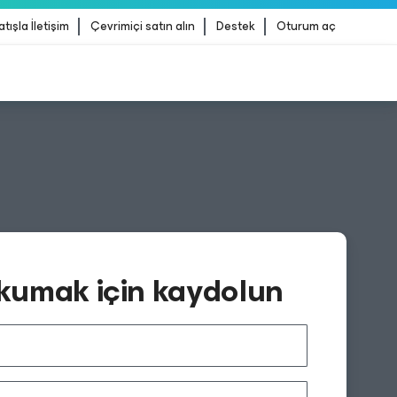
atışla İletişim
Çevrimiçi satın alın
Destek
Oturum aç
erliği
DAHA FAZLA BILGI
kumak için kaydolun