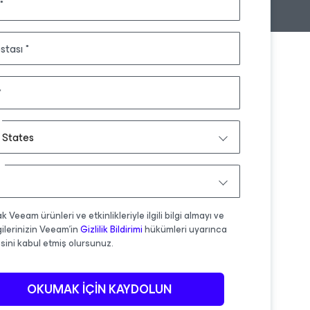
stası
 States
 Veeam ürünleri ve etkinlikleriyle ilgili bilgi almayı ve
lgilerinizin Veeam'in
Gizlilik Bildirimi
hükümleri uyarınca
sini kabul etmiş olursunuz.
OKUMAK IÇIN KAYDOLUN