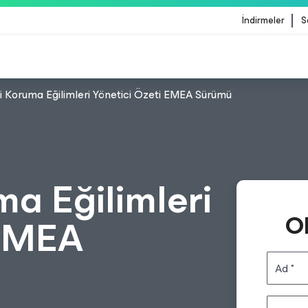
İndirmeler
S
i Koruma Eğilimleri Yönetici Özeti EMEA Sürümü
lemesinden etkilenen müşteriler için Veeam'in rehb
a Eğilimleri
O
 EMEA
Ad