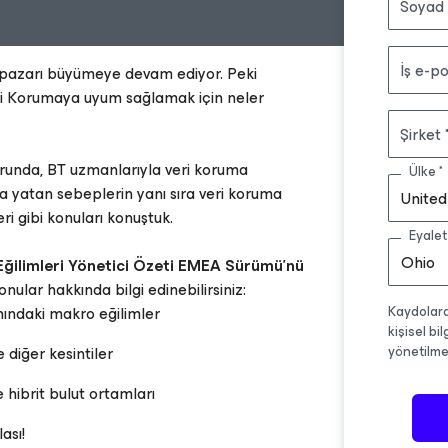
Soyad
İş e-po
 pazarı büyümeye devam ediyor. Peki
ri Korumaya uyum sağlamak için neler
Şirket
unda, BT uzmanlarıyla veri koruma
Ülke
da yatan sebeplerin yanı sıra veri koruma
United
leri gibi konuları konuştuk.
Eyalet
Ohio
ğilimleri Yönetici Özeti EMEA Sürümü'nü
onular hakkında bilgi edinebilirsiniz:
nındaki makro eğilimler
Kaydolarak
kişisel bi
e diğer kesintiler
yönetilme
e hibrit bulut ortamları
ası!