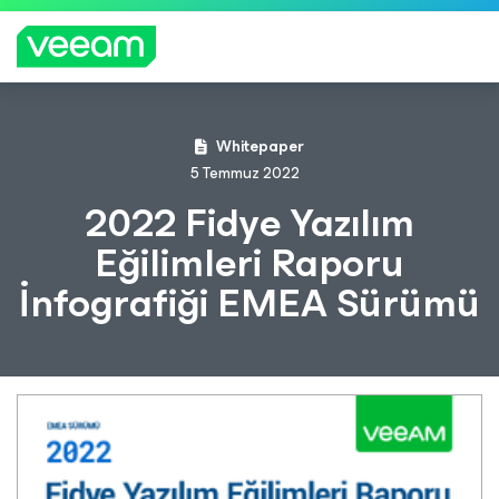
CrowdStrike'ın içerik güncellemesinden etkilenen
Whitepaper
müşteriler için Veeam'in rehberliği
5 Temmuz 2022
DAH
2022 Fidye Yazılım
A
Eğilimleri Raporu
FAZL
A
İnfografiği EMEA Sürümü
BILGI