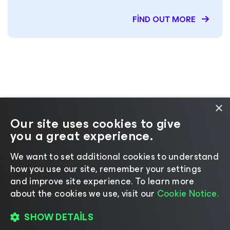
FIND OUT MORE
×
Our site uses cookies to give
you a great experience.
Dil seçin
We want to set additional cookies to understand
how you use our site, remember your settings
©2026 Veeam® Software
|
Gizlilik Bildirimi
|
and improve site experience. ​To learn more
Çerez Bildirimi
|
Yasal
|
Lisanslama Politikası
|
about the cookies we use, visit our
Cookie Notice.
Tedarikçi Kaynakları
SHOW DETAILS