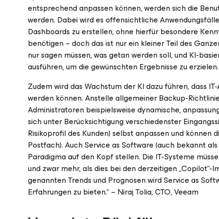
entsprechend anpassen können, werden sich die Benutz
werden. Dabei wird es offensichtliche Anwendungsfälle
Dashboards zu erstellen, ohne hierfür besondere Ken
benötigen – doch das ist nur ein kleiner Teil des Ganze
nur sagen müssen, was getan werden soll, und KI-basie
ausführen, um die gewünschten Ergebnisse zu erzielen
Zudem wird das Wachstum der KI dazu führen, dass IT
werden können. Anstelle allgemeiner Backup-Richtlinie
Administratoren beispielsweise dynamische, anpassungs
sich unter Berücksichtigung verschiedenster Eingangssi
Risikoprofil des Kunden) selbst anpassen und können die
Postfach). Auch Service as Software (auch bekannt als 
Paradigma auf den Kopf stellen. Die IT-Systeme müssen 
und zwar mehr, als dies bei den derzeitigen „Copilot“-
genannten Trends und Prognosen wird Service as Softwa
Erfahrungen zu bieten.“ – Niraj Tolia, CTO, Veeam