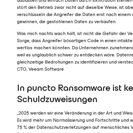
auslassen und einfach Daten durch Exfiltration stehle
stört den Betrieb zwar nicht auf dieselbe Weise, ist ab
verschlüsseln die Angreifer die Daten erst nach einem
gewinnen, die gestohlenen Daten zu verkaufen.
Was mich nachts wach hält, ist nicht die Gefahr der V
Sorge, dass Angreifer bösartigen Code in einen intakt
wertlos machen könnten. Da Unternehmen zunehmend dat
weil es unglaublich schwer zu entdecken wäre. Datenr
gleichzeitige Bedrohungen zu identifizieren und verste
CTO, Veeam Software
In puncto Ransomware ist kei
Schuldzuweisungen
„2025 werden wir eine Veränderung in der Art und Weis
Es wird mehr um Normalisierung und Fortschritte und 
75 % der Datenschutzverletzungen auf menschliches V