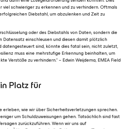
n und dann eine Lösegeldforderung senden könnten. Dies
er viel schwieriger zu erkennen und zu verhindern. Oftmals
 erfolgreichen Diebstahl, um abzulenken und Zeit zu
erschlüsselung oder des Diebstahls von Daten, sondern die
en Datensatz einschleusen und diesen damit plötzlich
engesteuert sind, könnte dies fatal sein, nicht zuletzt,
esilienz muss eine mehrstufige Erkennung beinhalten, um
ckte Verstöße zu verhindern.“ – Edwin Weijdema, EMEA Field
n Platz für
e erleben, wie wir über Sicherheitsverletzungen sprechen.
weniger um Schuldzuweisungen gehen. Tatsächlich sind fast
ersagen zurückzuführen. Wenn wir uns auf