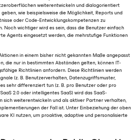
eroberflächen weiterentwickeln und dialogorientiert
 geben, wie beispielsweise die Möglichkeit, Reports und
ntnisse oder Code-Entwicklungskompetenzen zu
n. Noch wichtiger wird es sein, dass die Benutzer einfach
rte Agents eingesetzt werden, die mehrstufige Funktionen
.
-Aktionen in einem bisher nicht gekannten Maße angepasst
n, die nur in bestimmten Abständen gelten, können IT-
fähige Richtlinien anfordern. Diese Richtlinien werden
gnale (z. B. Benutzerverhalten, Datenzugriffsmuster,
s sehr differenziert tun (z. B. pro Benutzer oder pro
SaaS 2.0 oder intelligentes SaaS) wird das SaaS-
sich weiterentwickeln und als aktiver Partner verhalten,
Implementierungen der Fall ist. Unter Einbeziehung der oben
re KI nutzen, um proaktive, adaptive und personalisierte