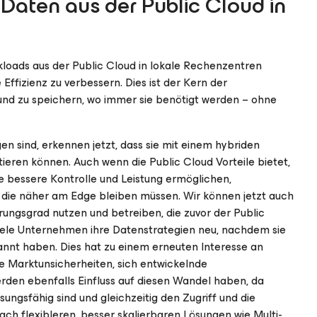
aten aus der Public Cloud in
kloads aus der Public Cloud in lokale Rechenzentren
Effizienz zu verbessern. Dies ist der Kern der
 und zu speichern, wo immer sie benötigt werden – ohne
n sind, erkennen jetzt, dass sie mit einem hybriden
ieren können. Auch wenn die Public Cloud Vorteile bietet,
ne bessere Kontrolle und Leistung ermöglichen,
 die näher am Edge bleiben müssen. Wir können jetzt auch
rungsgrad nutzen und betreiben, die zuvor der Public
ele Unternehmen ihre Datenstrategien neu, nachdem sie
annt haben. Dies hat zu einem erneuten Interesse an
e Marktunsicherheiten, sich entwickelnde
rden ebenfalls Einfluss auf diesen Wandel haben, da
gsfähig sind und gleichzeitig den Zugriff und die
h flexibleren, besser skalierbaren Lösungen wie Multi-