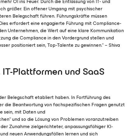
mehr Öl ins Feuer. Durch die Entlassung von IT- und
ch größer. Ein offener Umgang mit psychischer
nteren Belegschaft führen. Führungskräfte müssen
. Dies erfordert eine engagierte Führung mit Compliance-
erden Unternehmen, die Wert auf eine klare Kommunikation
etzung die Compliance in den Vordergrund stellen und
sser positioniert sein, Top-Talente zu gewinnen.“ – Shiva
, IT-Plattformen und SaaS
 der Belegschaft etabliert haben. In Fortführung des
r die Beantwortung von fachspezifischen Fragen genutzt
e sein, mit Daten und
chen“ und so die Lösung von Problemen voranzutreiben
 der Zunahme zielgerichteter, anpassungsfähiger KI-
 und neuen Anwendungsfällen lernen und sich