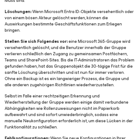
Muss sind.
Löschungen:
Wenn Microsoft Entra ID-Objekte versehentlich oder
von einem bösen Akteur gelöscht werden, können die
Auswirkungen bestimmte Geschäftsfunktionen zum Erliegen
bringen.
Stellen Sie sich Folgendes vor:
eine Microsoft 365-Gruppe wird
versehentlich gelöscht, und die Benutzer innerhalb der Gruppe
verlieren schließlich den Zugang zu gemeinsamen Postfächern,
Teams und SharePoint-Sites. Bis die IT-Administratoren das Problem
gefunden haben, hat das Gruppenobjekt die 30-tägige Frist für die
sanfte Löschung überschritten und ist nun für immer verloren.
Ohne ein Backup ist es ein langwieriger Prozess, die Gruppe und
alle anderen zugehörigen Richtlinien wiederherzustellen.
Selbst im Falle einer rechtzeitigen Erkennung und
Wiederherstellung der Gruppe werden einige damit verbundene
Abhängigkeiten wie Rollenzuweisungen nicht im Papierkorb
aufbewahrt und sind sofort unwiederbringlich, sodass eine
manuelle Neukonfiguration erforderlich ist, um diese Lücken in der
Funktionalität zu schließen.
Fehlkonfigurationen:
Wenn Sie neue Konfigurationen in Ihrer