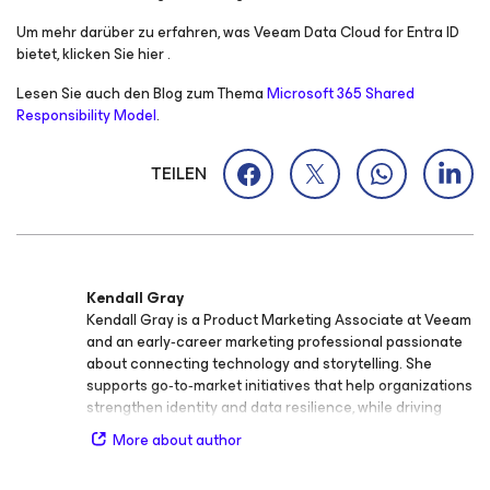
Um mehr darüber zu erfahren, was Veeam Data Cloud for Entra ID
bietet, klicken Sie hier .
Lesen Sie auch den Blog zum Thema
Microsoft 365 Shared
Responsibility Model
.
TEILEN
Kendall Gray
Kendall Gray is a Product Marketing Associate at Veeam
and an early‑career marketing professional passionate
about connecting technology and storytelling. She
supports go‑to‑market initiatives that help organizations
strengthen identity and data resilience, while driving
thought leadership and research that translate complex
More about author
technical concepts into clear, actionable insights.
Focused on the intersection of identity, cloud, and