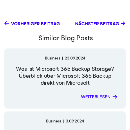
modern data protection, Kendall’s areas of expertise
include identity‑first data resilience, Microsoft 365
protection, Microsoft Entra ID backup and recovery, and
SaaS data protection. She’s continuously expanding her
VORHERIGER BEITRAG
NÄCHSTER BEITRAG
knowledge base to better communicate the technical
value of Veeam solutions and the importance of resilient,
Similar Blog Posts
secure data management. Outside of work, Kendall loves
music and theatre and hopes to travel the world, always
finding new ways to explore creativity and connection.
LinkedIn
Business
|
23.09.2024
Was ist Microsoft 365 Backup Storage?
Überblick über Microsoft 365 Backup
direkt von Microsoft
WEITERLESEN
Business
|
3.09.2024