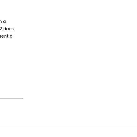
n a
S2 dans
sent à