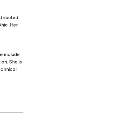
ntributed
hio. Her
se include
on. She is
echnical