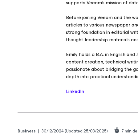
supports Veeam’s mission of data
Before joining Veeam and the wor
articles to various newspaper a
strong foundation in editorial wr
thought‑leadership materials an
Emily holds a B.A. in English and
content creation, technical writ
passionate about bridging the ga
depth into practical understandi
LinkedIn
Business
|
30/12/2024
(Updated 25/03/2025)
7
min de