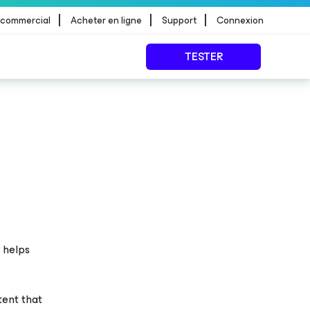
|
|
|
 commercial
Acheter en ligne
Support
Connexion
TESTER
 helps
tent that