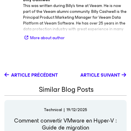
This was written during Billy's time at Veeam. He is now
part of the Veeam alumni community. Billy Cashwell is the
Principal Product Marketing Manager for Veeam Data
Platform at Veeam Software. He has over 25 years in the
data protection industry with great experience in many
roles ranging from IT admin, technical support, sales, and
More about author
product management- primarily focused around data
protection and recovery. At Veeam in marketing, Billy is
extremely relationship focused and actively works for
the customer and thrives on direct conversations and
speaking with current and prospective Veeam
customers.
ARTICLE PRÉCÉDENT
ARTICLE SUIVANT
Similar Blog Posts
Technical
|
19/12/2025
Comment convertir VMware en Hyper-V :
Guide de migration