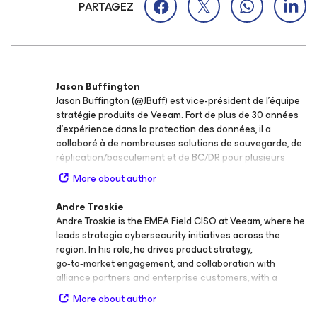
PARTAGEZ
Jason Buffington
Jason Buffington (@JBuff) est vice-président de l’équipe
stratégie produits de Veeam. Fort de plus de 30 années
d’expérience dans la protection des données, il a
collaboré à de nombreuses solutions de sauvegarde, de
réplication/basculement et de BC/DR pour plusieurs
fournisseurs et pour Microsoft. Avant de rejoindre
More about author
Veeam, Jason était analyste en chef chez Enterprise
Strategy Group (ESG), chargé de la myriade de
Andre Troskie
fournisseurs de solutions de protection des données du
Andre Troskie is the EMEA Field CISO at Veeam, where he
secteur IT. En dehors de l’informatique, Jason est un
leads strategic cybersecurity initiatives across the
bénévole actif de Scouting BSA. Chez Veeam, Jason se
region. In his role, he drives product strategy,
consacre à accélérer la réussite des grands comptes
go‑to‑market engagement, and collaboration with
dans le cadre des partenariats Alliance de Veeam. Il
alliance partners and enterprise customers, with a
s’occupe également de projets stratégiques, de
strong focus on cyber resilience, risk management, and
l’évangélisation du leadership d’opinion lors des
More about author
compliance. With more than 25 years of experience in
événements majeurs du secteur et de la communication