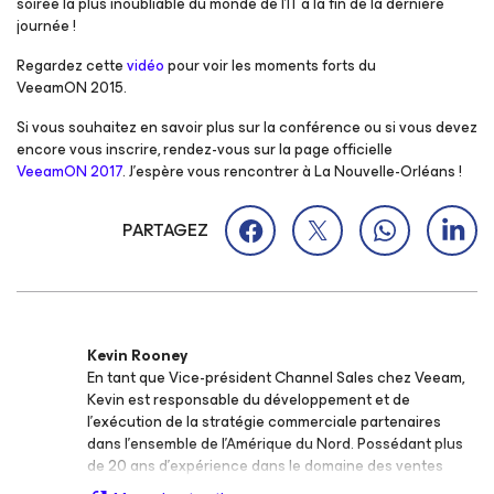
soirée la plus inoubliable du monde de l’IT à la fin de la dernière
journée !
Regardez cette
vidéo
pour voir les moments forts du
VeeamON 2015.
Si vous souhaitez en savoir plus sur la conférence ou si vous devez
encore vous inscrire, rendez-vous sur la page officielle
VeeamON 2017
. J’espère vous rencontrer à La Nouvelle-Orléans !
PARTAGEZ
Kevin Rooney
En tant que Vice-président Channel Sales chez Veeam,
Kevin est responsable du développement et de
l’exécution de la stratégie commerciale partenaires
dans l’ensemble de l’Amérique du Nord. Possédant plus
de 20 ans d’expérience dans le domaine des ventes
high-tech à des postes de décideur pour des