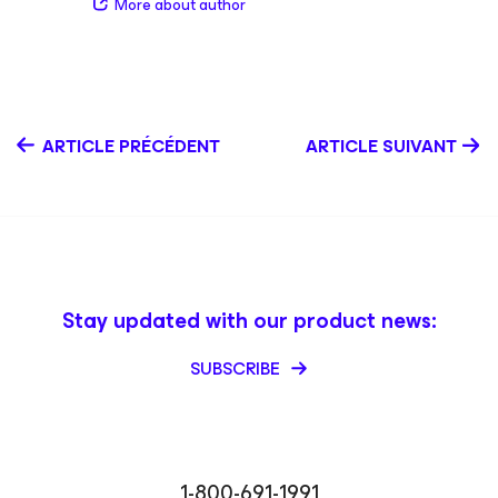
More about author
entreprises telles que VMware et Hewlett-Packard, il se
consacre à soutenir les priorités de Veeam dans les
programmes de vente indirecte. Simultanément, il nous
aide à tirer profit d’une croissance accrue chez nos
partenaires d’Amérique du Nord dans le cadre du
programme Veeam ProPartner.
ARTICLE PRÉCÉDENT
ARTICLE SUIVANT
Stay updated with our product news:
SUBSCRIBE
1-800-691-1991