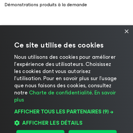
Démonstrations produits à la demande
×
Ce site utilise des cookies
Nous utilisons des cookies pour améliorer
l’expérience des utilisateurs. Choisissez
les cookies dont vous autorisez
l’utilisation. Pour en savoir plus sur l’usage
que nous faisons des cookies, consultez
©2026 Veeam® Software
|
Avis de confidentialité
notre
Charte de confidentialité
.
En savoir
|
Politique d’utilisation des cookies
|
Legal
|
plus
Licences
AFFICHER TOUS LES PARTENAIRES
(9) →
Changer de langue
AFFICHER LES DÉTAILS