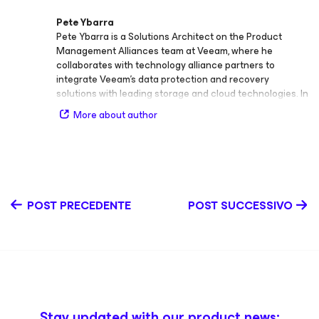
Pete Ybarra
Pete Ybarra is a Solutions Architect on the Product
Management Alliances team at Veeam, where he
collaborates with technology alliance partners to
integrate Veeam’s data protection and recovery
solutions with leading storage and cloud technologies. In
his role, Pete focuses on building strategic relationships,
More about author
driving technical integrations, and developing
go‑to‑market solutions that expand the reach and value
of Veeam’s ecosystem. With extensive experience
across storage, virtualization, and data protection, Pete
brings a strong background in solution design and
partner enablement. Before joining Veeam, he held
POST PRECEDENTE
POST SUCCESSIVO
several senior technical and field roles, including Field
Solution Architect for NetApp at Tech Data, Channel
Systems Engineer at VMware, and Sales Engineer at HPe.
These roles gave him deep insight into partner
collaboration, solution alignment, and the evolving needs
of enterprise data environments. Pete’s work and
insights have been featured in the Veeam Community,
where he shares expertise on alliance integrations, best
Stay updated with our product news: