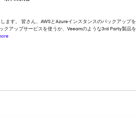
戸と申します。 皆さん、AWSとAzureインスタンスのバックアップ
アップサービスを使うか、Veeamのような3rd Party製品
more