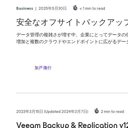
Business
|
2025年5月30日
< 1
min to read
安全なオフサイトバックアッ
データ管理の複雑さが増す中、企業にとってデータの
増加と複数のクラウドやエンドポイントに広がるデー
加戸 隆行
2023年3月15日
(Updated 2024年3月7日)
2
min to read
Veeam Backup & Replication