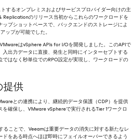
ドをホストするオンプレミスおよびサービスプロバイダー向けの主
 & Replicationのリリース当初からこれらのワークロードを
ナップショットベースで、バックエンドのストレージによ
クアップが可能でした。
はvSphere APIs for I/Oを開発しました。このAPIで
、入出力データに直接、発生と同時にインターセプトする
位ではなく秒単位でのRPO設定が実現し、ワークロードの
の提供
ース、そしてVMwareとの連携により、継続的データ保護（CDP）を提供
、VMware vSphereで実行されるTier 1ワークロ
/Oを活用することで、Veeamは重要データの消失に対する新たなレ
ードをある時点へほぼ即時にフェイルオーバーできるよう