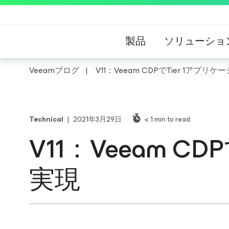
製品
ソリューショ
Veeamブログ
V11：Veeam CDPでTier 1アプ
Technical
|
2021年3月29日
< 1
min to read
V11：Veeam C
実現