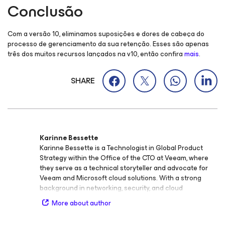
Conclusão
Com a versão 10, eliminamos suposições e dores de cabeça do
processo de gerenciamento da sua retenção. Esses são apenas
três dos muitos recursos lançados na v10, então confira
mais
.
SHARE
Karinne Bessette
Karinne Bessette is a Technologist in Global Product
Strategy within the Office of the CTO at Veeam, where
they serve as a technical storyteller and advocate for
Veeam and Microsoft cloud solutions. With a strong
background in networking, security, and cloud
technologies, Karinne connects technical insight with
More about author
practical application, helping organizations understand
and implement modern data protection and cloud