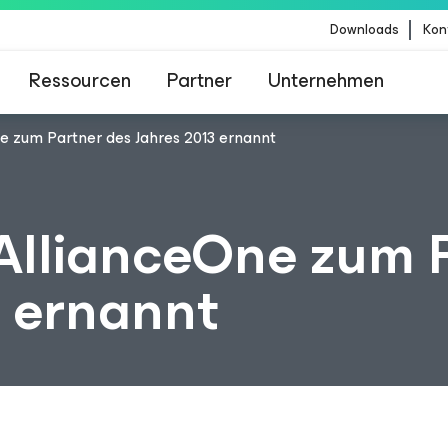
Downloads
Kon
Ressourcen
Partner
Unternehmen
 zum Partner des Jahres 2013 ernannt
m für Kunden, die vom Content-Update von Crow
betroffen sind
AllianceOne zum 
3 ernannt