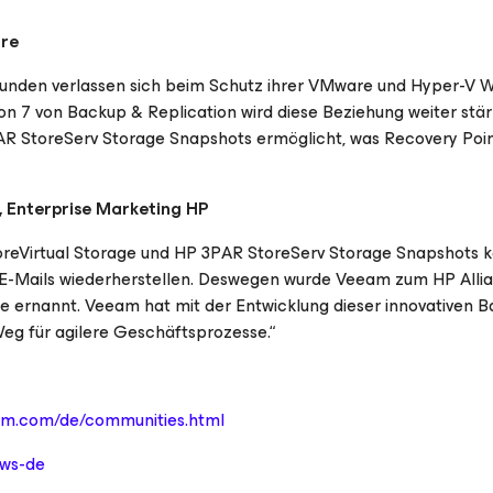
are
 Kunden verlassen sich beim Schutz ihrer VMware und Hyper-V 
ion 7 von Backup & Replication wird diese Beziehung weiter stä
AR StoreServ Storage Snapshots ermöglicht, was Recovery Poi
, Enterprise Marketing HP
reVirtual Storage und HP 3PAR StoreServ Storage Snapshots k
nd E-Mails wiederherstellen. Deswegen wurde Veeam zum HP All
ge ernannt. Veeam hat mit der Entwicklung dieser innovativen 
g für agilere Geschäftsprozesse.“
am.com/de/communities.html
ews-de