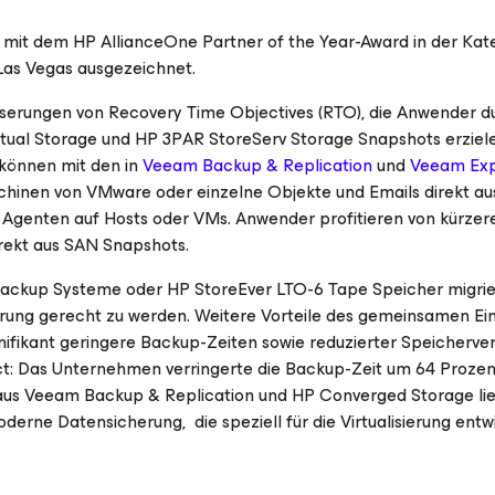
mit dem HP AllianceOne Partner of the Year-Award in der Kat
Las Vegas ausgezeichnet.
serungen von Recovery Time Objectives (RTO), die Anwender d
rtual Storage und HP 3PAR StoreServ Storage Snapshots erziel
können mit den in
Veeam Backup & Replication
und
Veeam Exp
chinen von VMware oder einzelne Objekte und Emails direkt au
e Agenten auf Hosts oder VMs. Anwender profitieren von kürze
irekt aus SAN Snapshots.
ckup Systeme oder HP StoreEver LTO-6 Tape Speicher migrie
rung gerecht zu werden. Weitere Vorteile des gemeinsamen Ei
fikant geringere Backup-Zeiten sowie reduzierter Speicherve
strict: Das Unternehmen verringerte die Backup-Zeit um 64 Proze
us Veeam Backup & Replication und HP Converged Storage lie
derne Datensicherung, die speziell für die Virtualisierung entw