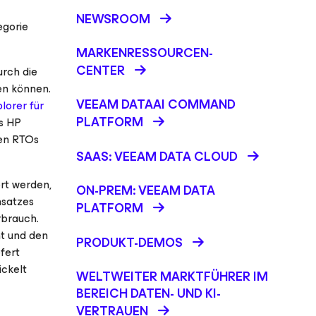
NEWSROOM
egorie
MARKENRESSOURCEN-
CENTER
urch die
en können.
VEEAM DATAAI COMMAND
lorer für
PLATFORM
s HP
ren RTOs
SAAS: VEEAM DATA CLOUD
rt werden,
ON-PREM: VEEAM DATA
nsatzes
PLATFORM
rbrauch.
nt und den
PRODUKT-DEMOS
fert
ickelt
WELTWEITER MARKTFÜHRER IM
BEREICH DATEN- UND KI-
VERTRAUEN