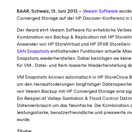
BAAR, Schweiz, 13. Juni 2013 –
Veeam Software
wurde 
Converged Storage auf der HP Discover-Konferenz in 
Der Award ehrt Veeam Software für erhebliche Verbes
Kombination von Backup & Replication mit HP StoreVi
Anwender von HP StoreVirtual und HP 3PAR StoreServ 
SAN Snapshots
enthaltenden Funktionen virtuelle Mas
Snapshots wiederherstellen. Dabei benötigen sie kein
für VM-, Datei- und Item-basierte Wiederherstellung d
VM Snapshots können automatisch in HP StoreOnce Ba
um den Herausforderungen langfristiger Datenspeiche
von Veeam Backup mit HP Converged Storage sind signi
Ein Beispiel ist Vallejo Sanitation & Flood Control Di
Datenverbrauch um das Neunfache. Die Kombination a
leistungsstarke, benutzerfreundliche und preiswerte mo
wurde.
Zitate: