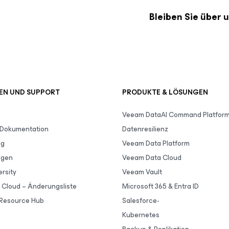
Bleiben Sie über
EN UND SUPPORT
PRODUKTE & LÖSUNGEN
Veeam DataAI Command Platfor
 Dokumentation
Datenresilienz
lg
Veeam Data Platform
ngen
Veeam Data Cloud
rsity
Veeam Vault
Cloud – Änderungsliste
Microsoft 365 & Entra ID
Resource Hub
Salesforce-
Kubernetes