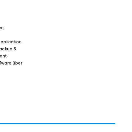
en,
eplication
ackup &
ent-
Mware über