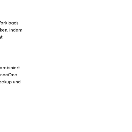
Workloads
rken, indem
nt
ombiniert
ianceOne
Backup und