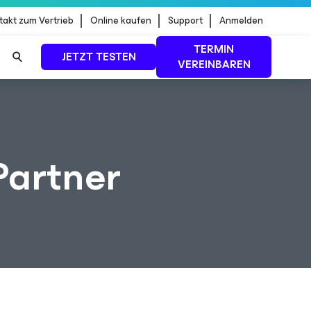
takt zum Vertrieb
Online kaufen
Support
Anmelden
TERMIN
JETZT TESTEN
VEREINBAREN
dStrike
MEHR ERFAHREN
Partner