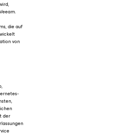
wird,
 Veeam.
s, die auf
wickelt
ration von
p,
bernetes-
hsten,
lichen
t der
erlassungen
rvice