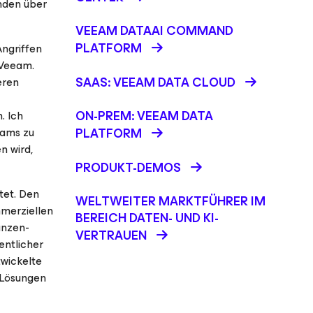
unden über
VEEAM DATAAI COMMAND
PLATFORM
Angriffen
 Veeam.
SAAS: VEEAM DATA CLOUD
eren
ON-PREM: VEEAM DATA
. Ich
eams zu
PLATFORM
n wird,
PRODUKT-DEMOS
tet. Den
WELTWEITER MARKTFÜHRER IM
mmerziellen
BEREICH DATEN- UND KI-
anzen-
VERTRAUEN
entlicher
twickelte
-Lösungen