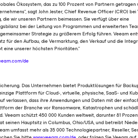
globales Ökosystem, das zu 100 Prozent von Partnern getragen 
ernehmens“, sagt John Jester, Chief Revenue Officer (CRO) bei
, die wir unseren Partnern beimessen. Sie verfügt über eine
lgsbilanz bei der Leitung von Programmen und erweiterten Team
emeinsamer Strategie zu größerem Erfolg führen. Veeam ent
satz für den Aufbau, die Vermarktung, den Verkauf und die Integ
eine unserer höchsten Prioritäten.“
veeam.com/de
icherung. Das Unternehmen bietet Produktlösungen für Backu
ige Plattform für Cloud-, virtuelle, physische, SaaS- und Ku
 verlassen, dass ihre Anwendungen und Daten mit der einfac
 Plattform der Branche vor Ransomware, Katastrophen und schäd
nd. Veeam schützt 450 000 Kunden weltweit, darunter 81 Prozen
t seinen Hauptsitz in Columbus, Ohio/USA, und betreibt Nied
eam umfasst mehr als 35 000 Technologiepartner, Reseller, Se
uchen Sie bitte
www.veeam.com/de
, oder folgen Sie Veeam auf