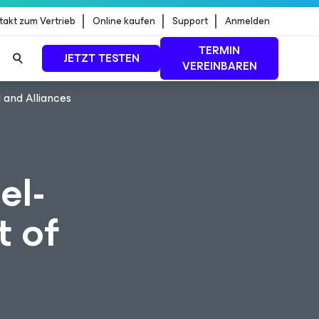
takt zum Vertrieb
Online kaufen
Support
Anmelden
TERMIN
JETZT TESTEN
VEREINBAREN
 and Alliances
dStrike
MEHR ERFAHREN
el-
t of