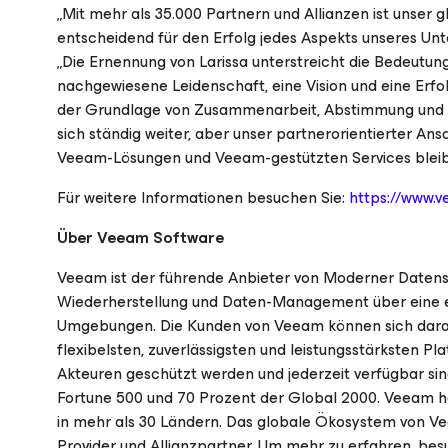
„Mit mehr als 35.000 Partnern und Allianzen ist unser 
entscheidend für den Erfolg jedes Aspekts unseres Unt
„Die Ernennung von Larissa unterstreicht die Bedeutung
nachgewiesene Leidenschaft, eine Vision und eine Erfo
der Grundlage von Zusammenarbeit, Abstimmung und g
sich ständig weiter, aber unser partnerorientierter An
Veeam-Lösungen und Veeam-gestützten Services bleibt 
Für weitere Informationen besuchen Sie:
https://www.
Über Veeam Software
Veeam ist der führende Anbieter von Moderner Datens
Wiederherstellung und Daten-Management über eine einz
Umgebungen. Die Kunden von Veeam können sich darauf
flexibelsten, zuverlässigsten und leistungsstärksten
Akteuren geschützt werden und jederzeit verfügbar si
Fortune 500 und 70 Prozent der Global 2000. Veeam ha
in mehr als 30 Ländern. Das globale Ökosystem von Ve
Provider und Allianzpartner. Um mehr zu erfahren, bes