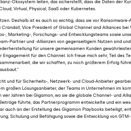
llianz-Ökosystem leiten, das sicherstellt, dass die Daten der K
oud, Virtual, Physical, SaaS oder Kubernetes.
tzen. Deshalb ist es auch so wichtig, dass sie vor Ransomware-
a Crandall, Vice President of Global Channel and Alliances bei
ebs-, Marketing-, Forschungs- und Entwicklungsteams sowie uns
eeam-Partner und -Allianzen von gegenseitigem Nutzen sind und
iederherstellung für unsere gemeinsamen Kunden gewährleisten
 Engagement für den Channel. Ich freue mich sehr, Teil des T
Zusammenarbeit, die wir schaffen, zu noch größerem Erfolg führe
ausbaut.“
ht und für Sicherheits-, Netzwerk- und Cloud-Anbieter gearbei
einem großen Lösungsanbieter, der Teams in Unternehmen im ko
 vier Jahren bei Gigamon, wo sie die globale Channel- und Alli
iträge führte, das Partnerprogramm entwickelte und ein wes
war auch an der Erstellung des Gigamon Playbooks beteiligt, en
rung, Schulung und Befähigung sowie die Entwicklung von GTM