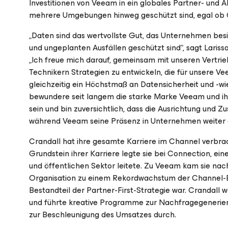
Investitionen von Veeam in ein globales Partner- und A
mehrere Umgebungen hinweg geschützt sind, egal ob Cl
„Daten sind das wertvollste Gut, das Unternehmen besi
und ungeplanten Ausfällen geschützt sind“, sagt Lariss
„Ich freue mich darauf, gemeinsam mit unseren Vertri
Technikern Strategien zu entwickeln, die für unsere V
gleichzeitig ein Höchstmaß an Datensicherheit und -w
bewundere seit langem die starke Marke Veeam und ihr
sein und bin zuversichtlich, dass die Ausrichtung und 
während Veeam seine Präsenz in Unternehmen weiter 
Crandall hat ihre gesamte Karriere im Channel verbrac
Grundstein ihrer Karriere legte sie bei Connection, 
und öffentlichen Sektor leitete. Zu Veeam kam sie nach
Organisation zu einem Rekordwachstum der Channel-Be
Bestandteil der Partner-First-Strategie war. Crandall 
und führte kreative Programme zur Nachfragegenerie
zur Beschleunigung des Umsatzes durch.