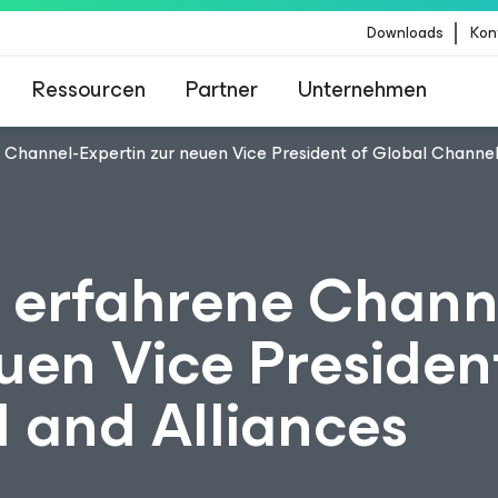
Downloads
Kon
Ressourcen
Partner
Unternehmen
Channel-Expertin zur neuen Vice President of Global Channel
m für Kunden, die vom Content-Update von Crow
betroffen sind
 erfahrene Chann
uen Vice Presiden
 and Alliances