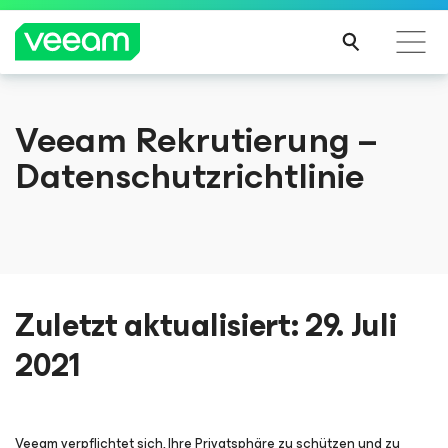
Hinweise von Veeam für Kunden, die vom Content-
Veeam Rekrutierung –
Update von CrowdStrike betroffen sind
Datenschutzrichtlinie
MEH
R
ERFA
HRE
N
Zuletzt aktualisiert: 29. Juli
2021
Veeam verpflichtet sich, Ihre Privatsphäre zu schützen und zu