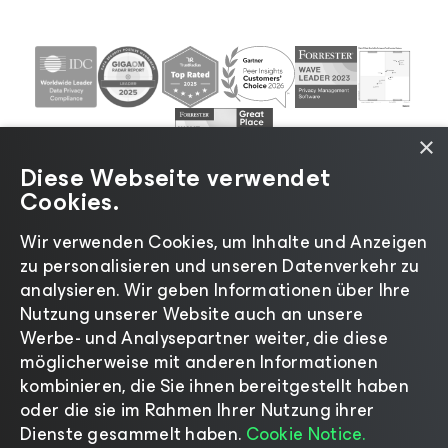
×
Diese Webseite verwendet
Cookies.
Wir verwenden Cookies, um Inhalte und Anzeigen
zu personalisieren und unseren Datenverkehr zu
©2026 Veeam® Software |
Datenschutzrichtlinie
|
analysieren. Wir geben Informationen über Ihre
Cookies
|
Rechtliches
|
Lizenzierungsrichtlinie
|
Nutzung unserer Website auch an unsere
Lieferanten-Ressourcen
|
Impressum
Werbe- und Analysepartner weiter, die diese
möglicherweise mit anderen Informationen
kombinieren, die Sie ihnen bereitgestellt haben
oder die sie im Rahmen Ihrer Nutzung ihrer
Dienste gesammelt haben.
Cookie Notice.
Sprache ändern