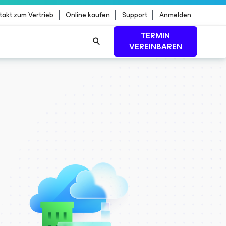
takt zum Vertrieb
Online kaufen
Support
Anmelden
TERMIN
VEREINBAREN
dStrike
MEHR ERFAHREN
uf
KOSTENLOS REGISTRIEREN