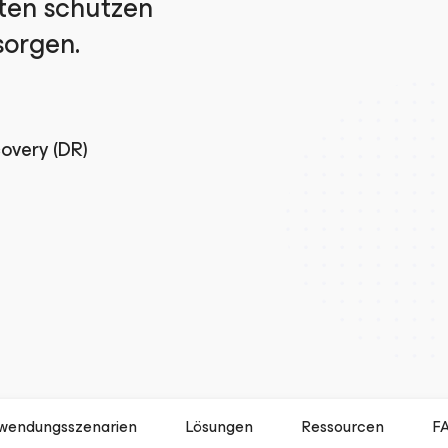
aten schützen
sorgen.
overy (DR)
wendungsszenarien
Lösungen
Ressourcen
F