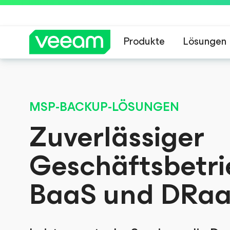
Produkte
Lösungen
GLOBALES ONLINE-E
Hinweise von Veea
Online-Re
MSP-BACKUP-LÖSUNGEN
Maximaler Schutz und 
Zuverlässiger
unbegrenztes Potenzia
Geschäftsbetri
BaaS und DRa