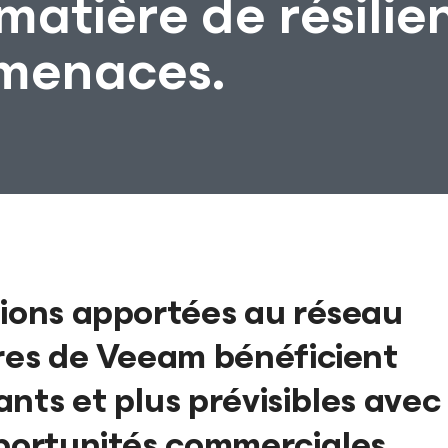
matière de résilie
rmenaces.
tions apportées au réseau
ires de Veeam bénéficient
nts et plus prévisibles avec
pportunités commerciales