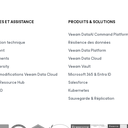
S ET ASSISTANCE
PRODUITS & SOLUTIONS
Veeam DataAI Command Platfor
ion technique
Résilience des données
ent
Veeam Data Platform
ments
Veeam Data Cloud
rsity
Veeam Vault
 modifications Veeam Data Cloud
Microsoft 365 & Entra ID
Resource Hub
Salesforce
&D
Kubernetes
Sauvegarde & Réplication