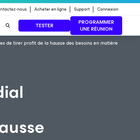
ntactez-nous
Acheter en ligne
Support
Connexion
PROGRAMMER
TESTER
UNE RÉUNION
 de tirer profit de la hausse des besoins en matière
 jour de
LIRE LA SUITE
ial
hausse