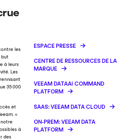
crue
ESPACE PRESSE
contre les
 but
CENTRE DE RESSOURCES DE LA
e à leurs
MARQUE
vité. Les
érennisant
VEEAM DATAAI COMMAND
que 35 000
PLATFORM
SAAS: VEEAM DATA CLOUD
uccès et
 Veeam. «
ON-PREM: VEEAM DATA
 notre
ossibles à
PLATFORM
r des