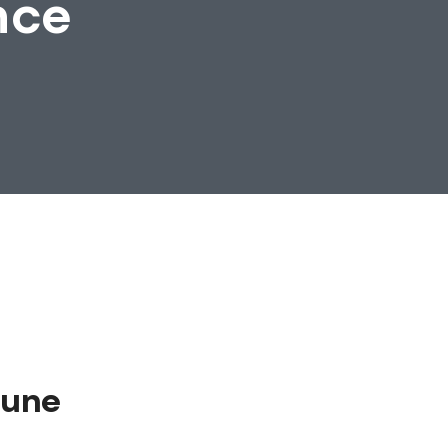
nce
 une