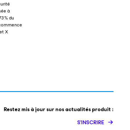
urité
sée à
73 % du
le commence
et X
Restez mis à jour sur nos actualités produit :
S’INSCRIRE