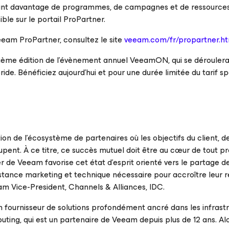
nt davantage de programmes, de campagnes et de ressource
le sur le portail ProPartner.
eam ProPartner, consultez le site
veeam.com/fr/propartner.h
ixième édition de l’évènement annuel VeeamON, qui se déroulera
de. Bénéficiez aujourd’hui et pour une durée limitée du tarif sp
on de l’écosystème de partenaires où les objectifs du client, d
oupent. À ce titre, ce succès mutuel doit être au cœur de tout
 de Veeam favorise cet état d’esprit orienté vers le partage d
sistance marketing et technique nécessaire pour accroître leur r
am Vice-President, Channels & Alliances, IDC.
 fournisseur de solutions profondément ancré dans les infrast
ting, qui est un partenaire de Veeam depuis plus de 12 ans. Alo