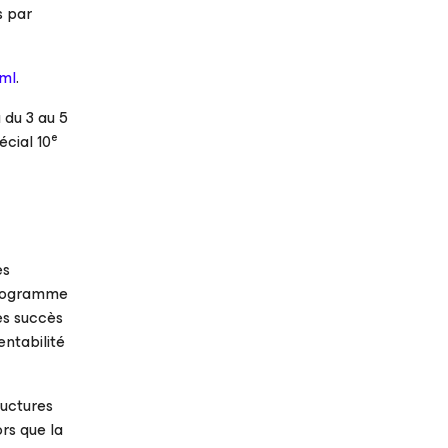
s par
tml
.
 du 3 au 5
e
écial 10
es
 programme
es succès
entabilité
ructures
rs que la