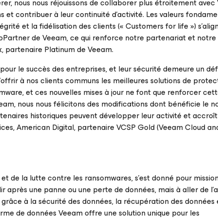
lérer, nous nous réjouissons de collaborer plus étroitement ave
 et contribuer à leur continuité d’activité. Les valeurs fondam
égrité et la fidélisation des clients (« Customers for life ») s’alig
oPartner de Veeam, ce qui renforce notre partenariat et notre 
x, partenaire Platinum de Veeam.
pour le succès des entreprises, et leur sécurité demeure un déf
offrir à nos clients communs les meilleures solutions de protec
ware, et ces nouvelles mises à jour ne font que renforcer cet
am, nous nous félicitons des modifications dont bénéficie le 
naires historiques peuvent développer leur activité et accroît
vices, American Digital, partenaire VCSP Gold (Veeam Cloud an
t de la lutte contre les ransomwares, s’est donné pour mission
ir après une panne ou une perte de données, mais à aller de l’
e grâce à la sécurité des données, la récupération des données 
forme de données Veeam offre une solution unique pour les