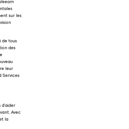
c Veeam
entales
nent sur les
vision
i de tous
tion des
te
nouveau
re leur
d Services
 d’aider
avant. Avec
et la