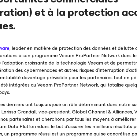
ration) et à la protection ac
ues.
ware
, leader en matière de protection des données et de lutte 
éliorations à son programme Veeam ProPartner Network dans le
e l’adoption croissante de la technologie Veeam et de permettr
fération des cybermenaces et autres risques d’interruption d’acti
rentabilité davantage prévisible pour les partenaires tout en p
t été intégrées au Veeam ProPartner Network, qui totalise quel
pays.
es derniers ont toujours joué un rôle déterminant dans notre s
é Larissa Crandall, vice-president, Global Channel & Alliances,
os partenaires et cherchons par tous les moyens à améliorer
eam Data Platformdans le but d’assurer les meilleurs résultats p
on, un programme réussi est un programme qui se concrétise pa