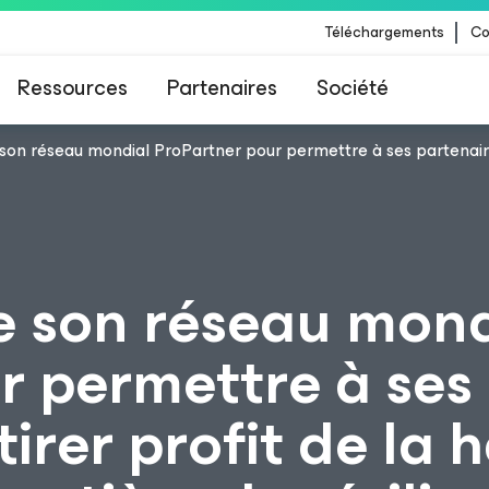
Téléchargements
Co
Ressources
Partenaires
Société
on réseau mondial ProPartner pour permettre à ses partenaires
 Veeam pour les clients impactés par la mise à
CrowdStrike
 son réseau mond
r permettre à ses
tirer profit de la 