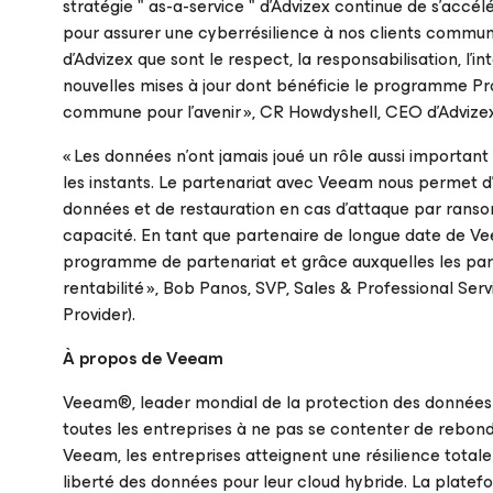
stratégie " as-a-service " d'Advizex continue de s'accé
pour assurer une cyberrésilience à nos clients communs
d’Advizex que sont le respect, la responsabilisation, l’int
nouvelles mises à jour dont bénéficie le programme Pr
commune pour l’avenir
», CR Howdyshell, CEO d’Advize
«
Les données n’ont jamais joué un rôle aussi important 
les instants. Le partenariat avec Veeam nous permet d’
données et de restauration en cas d’attaque par ransom
capacité. En tant que partenaire de longue date de Vee
programme de partenariat et grâce auxquelles les parte
rentabilité
», Bob Panos, SVP, Sales & Professional Ser
Provider).
À propos de Veeam
Veeam®, leader mondial de la protection des données e
toutes les entreprises à ne pas se contenter de rebond
Veeam, les entreprises atteignent une résilience total
liberté des données pour leur cloud hybride. La plate