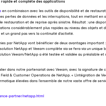
s rapide et complète des applications
p
en combinaison avec les outils de disponibilité et de restaurat
es pertes de données et les interruptions, tout en mettant en
restauration et de reprise après sinistre. Résultat : une disponi
ations considérablement plus rapides au niveau des objets et 
et un grand pas vers la continuité d’activité.
rnies par NetApp vont bénéficier de deux avantages important :
une solution NetApp et Veeam complète via se fera via un unique 
ution Veeam/NetApp a été testée et validée au préalable et qu
ier dans notre partenariat avec Veeam, avec la signature de 
 Field & Customer Operations de NetApp. «
L’intégration de V
formatique élevées dans l’ensemble de notre vaste offre de serv
liance-partner/netapp.html