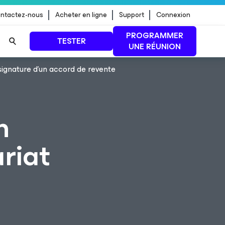
ntactez-nous
Acheter en ligne
Support
Connexion
PROGRAMMER
TESTER
UNE RÉUNION
signature d’un accord de revente
 jour de
LIRE LA SUITE
n
riat