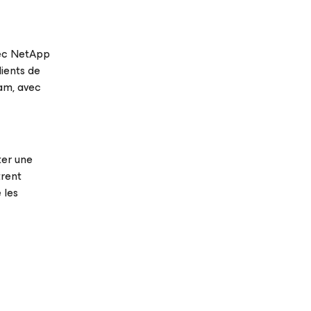
vec NetApp
ients de
eam, avec
ter une
trent
 les