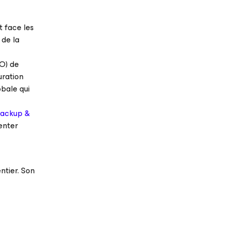
t face les
 de la
PO) de
uration
obale qui
ackup &
enter
ntier. Son