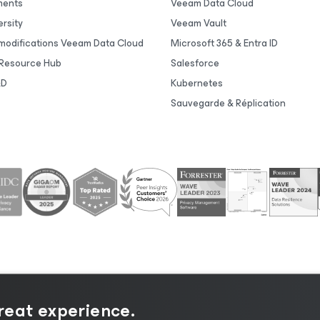
ments
Veeam Data Cloud
rsity
Veeam Vault
 modifications Veeam Data Cloud
Microsoft 365 & Entra ID
Resource Hub
Salesforce
&D
Kubernetes
Sauvegarde & Réplication
ntialité
|
Politique d’utilisation des cookies
|
Secteur juri
great experience.