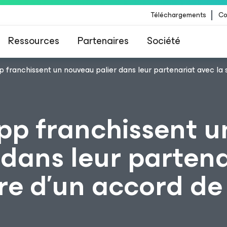
Téléchargements
Co
Ressources
Partenaires
Société
franchissent un nouveau palier dans leur partenariat avec la 
 Veeam pour les clients impactés par la mise à
CrowdStrike
p franchissent u
 dans leur partena
re d’un accord de