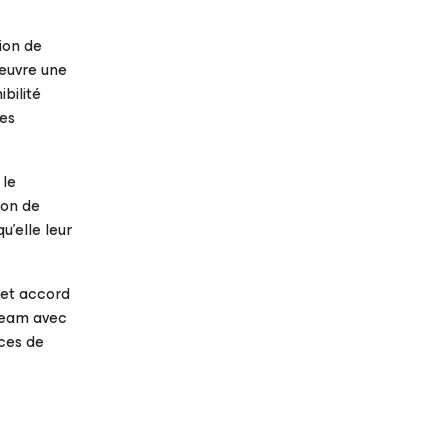
ion de
 œuvre une
bilité
des
 le
bon de
’elle leur
cet accord
eeam avec
ices de