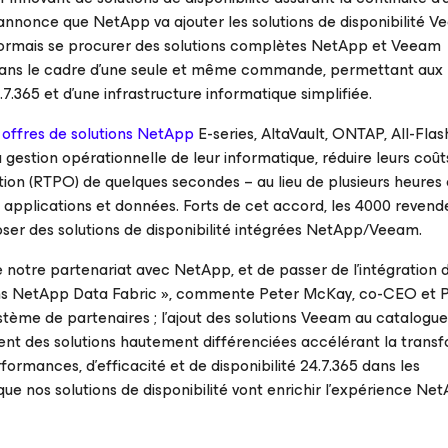
 annonce que NetApp va ajouter les solutions de disponibilité 
sormais se procurer des solutions complètes NetApp et Veeam
dans le cadre d’une seule et même commande, permettant aux
4.7.365 et d’une infrastructure informatique simplifiée.
s offres de solutions NetApp
E-series, AltaVault, ONTAP, All-Flas
a gestion opérationnelle de leur informatique, réduire leurs coût
ation (RTPO) de quelques secondes – au lieu de plusieurs heures 
s applications et données. Forts de cet accord, les 4000 revend
er des solutions de disponibilité intégrées NetApp/Veeam.
notre partenariat avec NetApp, et de passer de l’intégration d
ns NetApp Data Fabric
», commente Peter McKay, co-CEO et P
ème de partenaires ; l’ajout des solutions Veeam au catalog
ssent des solutions hautement différenciées accélérant la trans
formances, d’efficacité et de disponibilité 24.7.365 dans les
 nos solutions de disponibilité vont enrichir l’expérience Ne