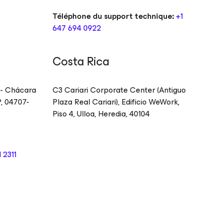
Téléphone du support technique:
+1
647 694 0922
Costa Rica
9 - Chácara
C3 Cariari Corporate Center (Antiguo
P
,
04707-
Plaza Real Cariari), Edificio WeWork,
Piso 4,
Ulloa, Heredia
,
40104
 2311