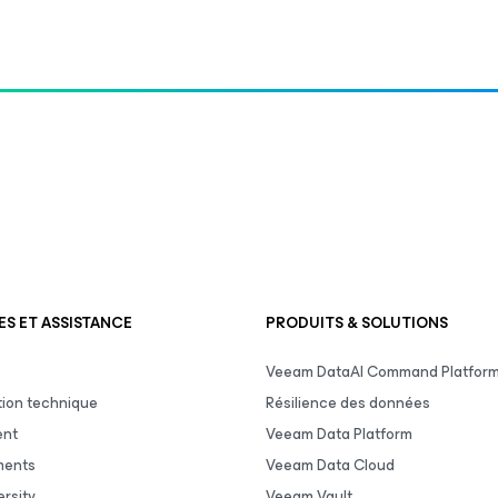
S ET ASSISTANCE
PRODUITS & SOLUTIONS
Veeam DataAI Command Platfor
ion technique
Résilience des données
ent
Veeam Data Platform
ments
Veeam Data Cloud
rsity
Veeam Vault