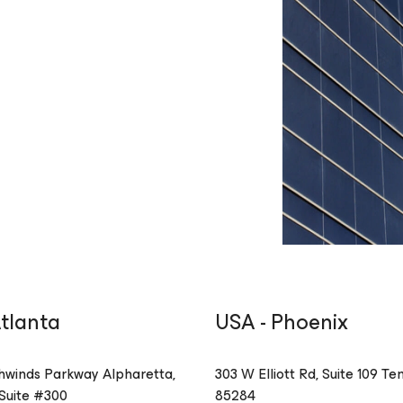
Atlanta
USA - Phoenix
hwinds Parkway
Alpharetta
,
303 W Elliott Rd, Suite 109
Te
Suite #300
85284