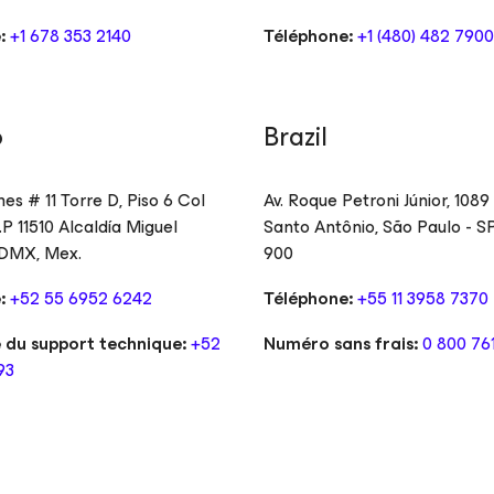
:
+1 678 353 2140
Téléphone:
+1 (480) 482 7900
o
Brazil
es # 11 Torre D, Piso 6 Col
Av. Roque Petroni Júnior, 108
P 11510 Alcaldía Miguel
Santo Antônio, São Paulo - S
CDMX, Mex.
900
:
+52 55 6952 6242
Téléphone:
+55 11 3958 7370
 du support technique:
+52
Numéro sans frais:
0 800 761
93