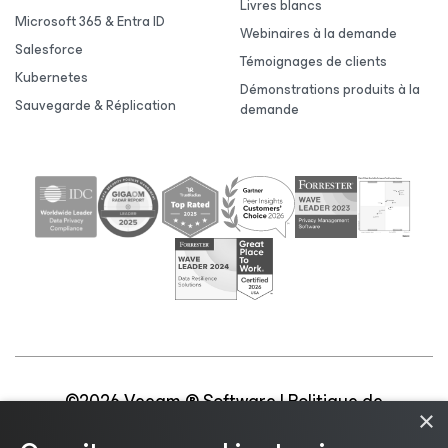
Livres blancs
Microsoft 365 & Entra ID
Webinaires à la demande
Salesforce
Témoignages de clients
Kubernetes
Démonstrations produits à la
Sauvegarde & Réplication
demande
©2026 Veeam ® Software |
Politique de
×
confidentialité
|
Politique d’utilisation des cookies
|