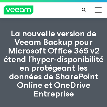
Recommandations de Veeam pour les clients
La nouvelle version de
impactés par la mise à jour de CrowdStrike
Veeam Backup pour
LIRE
Microsoft Office 365 v2
LA
SUIT
étend l’hyper-disponibilité
E
en protégeant les
données de SharePoint
Online et OneDrive
Entreprise