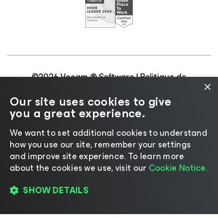
©2026 Veeam ® Software |
Politique de
×
confidentialité
|
Politique d’utilisation des cookies
|
Our site uses cookies to give
Secteur juridique
|
Politique de licences
|
you a great experience.
Ressources pour les fournisseurs
We want to set additional cookies to understand
how you use our site, remember your settings
and improve site experience. ​To learn more
about the cookies we use, visit our
Cookie Notice.
Changer de langue
SHOW DETAILS