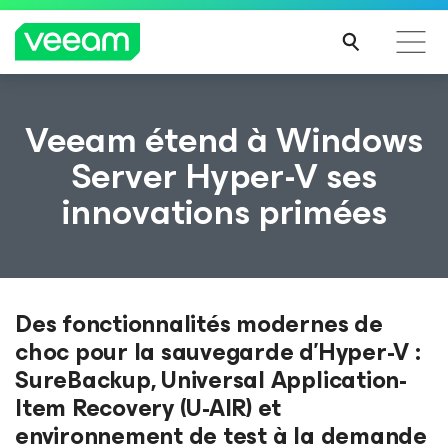
Recommandations de Veeam pour les clients
Veeam étend à Windows
impactés par la mise à jour de CrowdStrike
Server Hyper-V ses
LIRE
innovations primées
LA
SUIT
E
Des fonctionnalités modernes de
choc pour la sauvegarde d’Hyper-V :
SureBackup, Universal Application-
Item Recovery (U-AIR) et
environnement de test à la demande