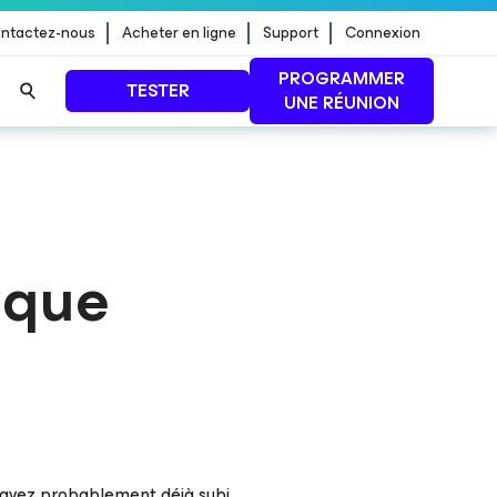
ntactez-nous
Acheter en ligne
Support
Connexion
PROGRAMMER
TESTER
UNE RÉUNION
 jour de
LIRE LA SUITE
e que
us avez probablement déjà subi