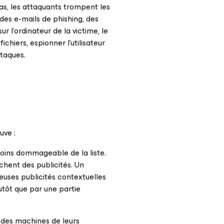
 cas, les attaquants trompent les
r des e-mails de phishing, des
r l’ordinateur de la victime, le
ichiers, espionner l’utilisateur
ttaques.
uve :
moins dommageable de la liste.
ichent des publicités. Un
reuses publicités contextuelles
lutôt que par une partie
e des machines de leurs