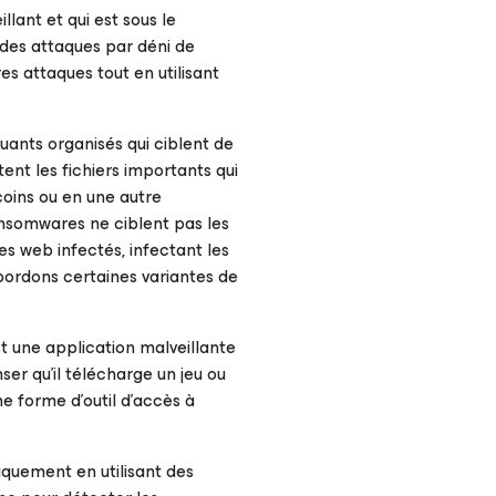
llant et qui est sous le
 des attaques par déni de
es attaques tout en utilisant
uants organisés qui ciblent de
tent les fichiers importants qui
tcoins ou en une autre
ansomwares ne ciblent pas les
s web infectés, infectant les
bordons certaines variantes de
st une application malveillante
er qu'il télécharge un jeu ou
ne forme d'outil d'accès à
iquement en utilisant des