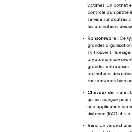
victimes. Un botnet e
contrôle d’un pirate 
service sur d'autres 
les ordinateurs des vi
Ransomware :
Ce typ
grandes organisations
s’y trouvent. Ils exi
cryptomonnaie avant 
grandes entreprises.
ordinateurs des util
ransomwares bien con
Chevaux de Troie :
D
qui est conçue pour r
une application burea
distance (RAT) utilis
Vers:
Un vers est une 