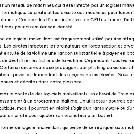
st un réseau de machines qui a été infecté par un logiciel malvei
informatique. Le pirate utilise ensuite ces machines pour lancer
victimes, effectuer des tâches intensives en CPU ou lancer d'autr
ctimes pour dissimuler son identité.
e de logiciel malveillant est fréquemment utilisé par des attaq
. Les pirates infectent les ordinateurs de l’organisation et cryp
gent ensuite de la victime une rançon substantielle à payer en bi
de déchiffrer les fichiers de la victime. Cependant, tous les r
 Certains ransomwares se propagent par phishing ou via des site
isateurs privés et demandant des rançons moins élevées. Nous a
nues et décrites dans notre glossaire.
ans le contexte des logiciels malveillants, un cheval de Troie e
essembler à un programme légitime. Un utilisateur pourrait pens
utique, mais il pourrait en réalité s'agir d'un ransomware ou d'u
é par un pirate pour ajouter son ordinateur à un botnet.
forme de logiciel malveillant qui tente de se répliquer automat