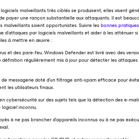
logiciels malveillants très ciblés se produisent, elles visent g
de payer une rançon substantielle aux attaquants. Il est beauc
ls malveillants soient opportunistes. Suivre les
bonnes pratiques
e d'attaques par logiciels malveillants et aider à les atténuer si 
iles à mettre en œuvre :
tivirus et des pare-feu. Windows Defender est livré avec des ve
e définition régulièrement mis à jour pour détecter les attaques 
r de messagerie doté d’un filtrage anti-spam efficace pour évit
nt les utilisateurs finaux.
en cybersécurité sur des sujets tels que la détection des e-mail
 logiciel inconnu.
és à ne pas brancher d’appareils inconnus ou à ne pas exécu
vail.