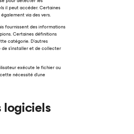
lyse pour détecter les
ls il peut accéder. Certaines
 également via des vers.
 puis fournissent des informations
spions. Certaines définitions
ette catégorie. D’autres
de s’installer et de collecter
lisateur exécute le fichier ou
cette nécessité d'une
logiciels