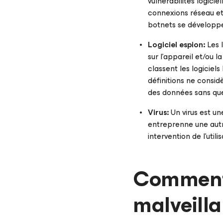
vulnérabilités logicie
connexions réseau et 
botnets se développe
Logiciel espion:
Les l
sur l’appareil et/ou l
classent les logiciels
définitions ne consid
des données sans que l
Virus:
Un virus est un
entreprenne une autr
intervention de l'utili
Comment s
malveilla