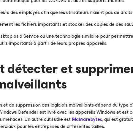
on automatique pour les CD/DVD et autres supports montés.
teurs des employés afin que les utilisateurs n’aient pas de droits
ment les fichiers importants et stocker des copies de ces sauve
Desktop as a Service ou une technologie similaire pour permettre
utils importants à partir de leurs propres appareils.
détecter et supprimer
 malveillants
 et de suppression des logiciels malveillants dépend du type d’a
 Windows Defender est livré avec les appareils Windows et est 
menaces. Un autre outil utile est
Malwarebytes
, qui est gratu
iaux pour les entreprises de différentes tailles.