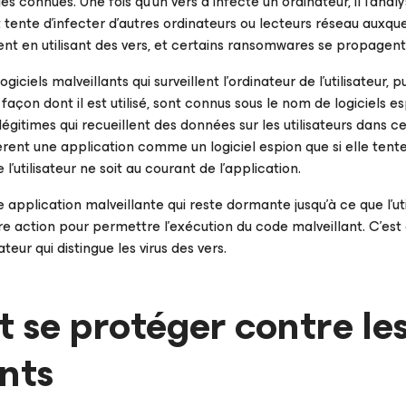
lles connues. Une fois qu’un vers a infecté un ordinateur, il l’ana
tente d'infecter d'autres ordinateurs ou lecteurs réseau auxque
nt en utilisant des vers, et certains ransomwares se propagent
ogiciels malveillants qui surveillent l’ordinateur de l’utilisateur,
a façon dont il est utilisé, sont connus sous le nom de logiciels e
 légitimes qui recueillent des données sur les utilisateurs dans c
èrent une application comme un logiciel espion que si elle tente 
’utilisateur ne soit au courant de l’application.
e application malveillante qui reste dormante jusqu’à ce que l’uti
e action pour permettre l’exécution du code malveillant. C'est 
sateur qui distingue les virus des vers.
e protéger contre les 
nts