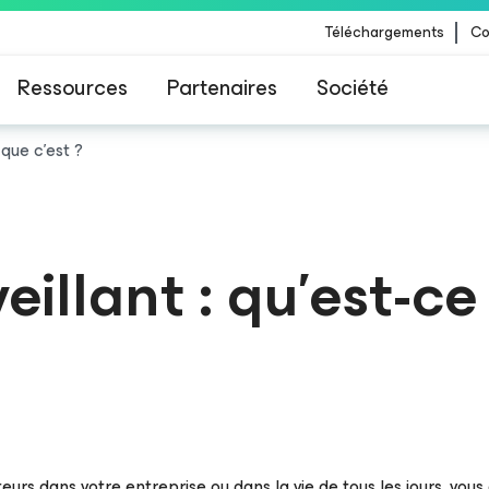
Téléchargements
Co
Ressources
Partenaires
Société
 que c'est ?
 Veeam pour les clients impactés par la mise à
CrowdStrike
eillant : qu'est-c
ateurs dans votre entreprise ou dans la vie de tous les jours, vo