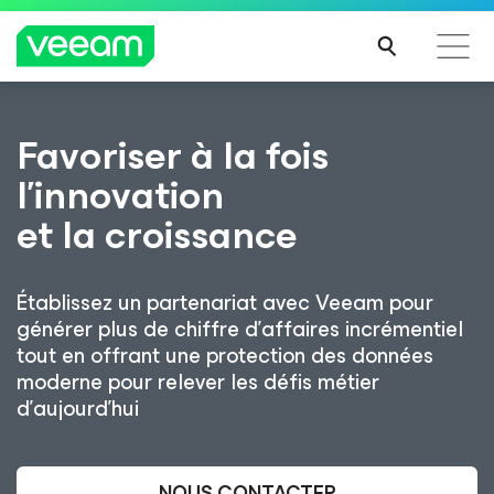
Recommandations de Veeam pour les clients
Favoriser à la fois
impactés par la mise à jour de CrowdStrike
l’innovation
LIRE
et la croissance
LA
SUIT
E
Établissez un partenariat avec Veeam pour
générer plus de chiffre d’affaires incrémentiel
tout en offrant une protection des données
moderne pour relever les défis métier
d’aujourd’hui
NOUS CONTACTER