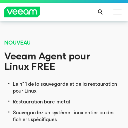
Recommandations de Veeam pour les clients
Désormais disponible
impactés par la mise à jour de CrowdStrike
NOUVEAU
®
™
2025 Gartner
Magic Quadrant
LIRE
Veeam Agent
pour
Veeam classé au premier rang pour sa capacité
LA
e
d’exécution pour la 6
fois consécutive,
Linux
FREE
SUIT
e
et nommé leader pour la 9
fois consécutive.
E
Le n° 1 de la sauvegarde et de la restauration
pour Linux
Restauration bare-metal
ACCÉDER AU RAPPORT
Sauvegardez un système Linux entier ou des
fichiers spécifiques