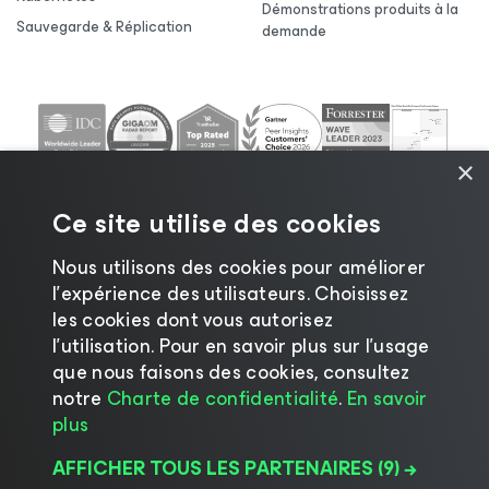
Démonstrations produits à la
Sauvegarde & Réplication
demande
×
Ce site utilise des cookies
Nous utilisons des cookies pour améliorer
l’expérience des utilisateurs. Choisissez
les cookies dont vous autorisez
l’utilisation. Pour en savoir plus sur l’usage
©2026 Veeam ® Software |
Politique de
que nous faisons des cookies, consultez
confidentialité
|
Politique d’utilisation des cookies
|
notre
Charte de confidentialité
.
En savoir
Secteur juridique
|
Politique de licences
|
plus
Ressources pour les fournisseurs
AFFICHER TOUS LES PARTENAIRES
(9) →