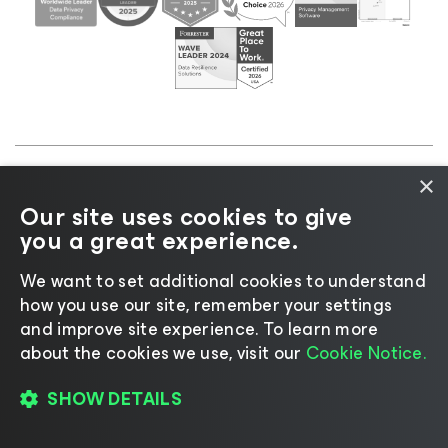
×
©2026 Veeam® Software |
Aviso de privacidad
|
Our site uses cookies to give
Aviso de cookies
|
Legal
|
Política de licencias
|
you a great experience.
Recursos para proveedores
We want to set additional cookies to understand
how you use our site, remember your settings
and improve site experience. ​To learn more
about the cookies we use, visit our
Cookie Notice.
Cambiar idioma
SHOW DETAILS