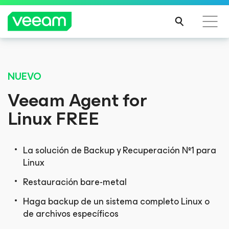
Guía de Veeam para los clientes afectados por la
YA DISPONIBLE
actualización de contenido de CrowdStrike
NUEVO
®
™
2025 Gartner
Magic Quadrant
MÁS
Veeam Agent
for
Veeam fue nombrado en lo más alto por su capacidad de
INFO
ejecución por sexta vez
Linux
FREE
RMA
consecutiva y como Líder por novena vez consecutiva.
CIÓN
La solución de Backup y Recuperación Nº1 para
Linux
Restauración bare-metal
OBTENER INFORME
Haga backup de un sistema completo Linux o
de archivos específicos