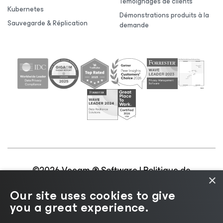
Témoignages de clients
Kubernetes
Démonstrations produits à la
Sauvegarde & Réplication
demande
©2026 Veeam ® Software |
Politique de
×
confidentialité
|
Politique d’utilisation des cookies
|
Our site uses cookies to give
Secteur juridique
|
Politique de licences
|
you a great experience.
Ressources pour les fournisseurs