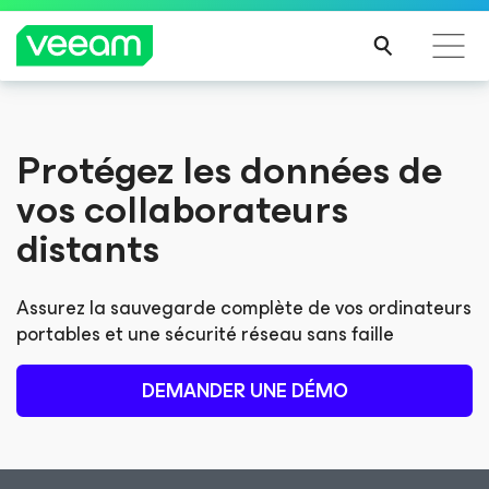
Recommandations de Veeam pour les clients
Protégez les données de
impactés par la mise à jour de CrowdStrike
vos collaborateurs
LIRE
LA
distants
SUIT
E
Assurez la sauvegarde complète de vos ordinateurs
portables et une sécurité réseau sans faille
DEMANDER UNE DÉMO