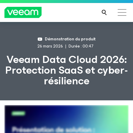
Recommandations de Veeam pour les clients
Démonstration du produit
impactés par la mise à jour de CrowdStrike
26 mars 2026
Durée : 00:47
LIRE
Veeam Data Cloud 2026:
LA
Protection SaaS et cyber-
SUIT
E
résilience