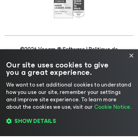
©2026 Veeam ® Software |
Politique de
×
confidentialité
|
Politique d’utilisation des cookies
|
Our site uses cookies to give
Secteur juridique
|
Politique de licences
|
you a great experience.
Ressources pour les fournisseurs
We want to set additional cookies to understand
how you use our site, remember your settings
and improve site experience. ​To learn more
about the cookies we use, visit our
Cookie Notice.
Changer de langue
SHOW DETAILS
S’INSCRIRE POUR REGARDER