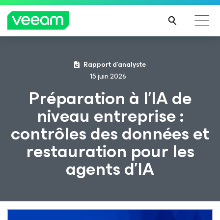
Recommandations de Veeam pour les clients
Rapport d’analyste
impactés par la mise à jour de CrowdStrike
15 juin 2026
LIRE
Préparation à l’IA de
LA
niveau entreprise :
SUIT
E
contrôles des données et
restauration pour les
agents d’IA