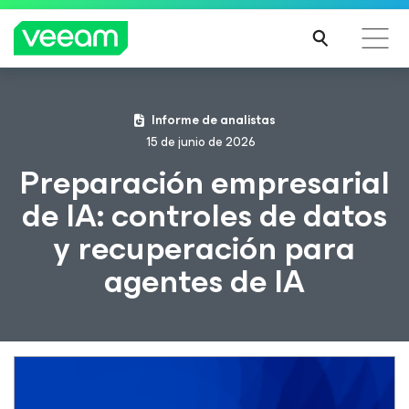
Guía de Veeam para los clientes afectados por la
Informe de analistas
actualización de contenido de CrowdStrike
15 de junio de 2026
MÁS
Preparación empresarial
INFO
de IA: controles de datos
RMA
CIÓN
y recuperación para
agentes de IA