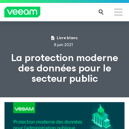
Recommandations de Veeam pour les clients
Livre blanc
impactés par la mise à jour de CrowdStrike
8 juin 2021
LIRE
La protection moderne
LA
des données pour le
SUIT
E
secteur public