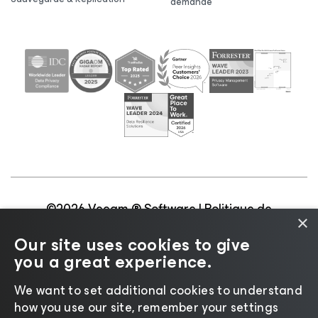
demande
©2026 Veeam ® Software |
Politique de
×
confidentialité
|
Politique d’utilisation des cookies
|
Our site uses cookies to give
Secteur juridique
|
Politique de licences
|
you a great experience.
Ressources pour les fournisseurs
We want to set additional cookies to understand
how you use our site, remember your settings