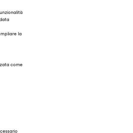
unzionalità
 data
ampliare la
izzata come
ecessario