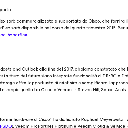
pporto
lex sarà commercializzata e supportata da Cisco, che fornirà i
rFlex sarà disponibile nel corso del quarto trimestre 2018. Per ul
isco-hyperflex
.
Budgets and Outlook alla fine del 2017, abbiamo constatato che
frastruttura del futuro siano integrate funzionalità di DR/BC e D
torage offre l’opportunità di ridefinire e semplificare l’approcc
esempio quella tra Cisco e Veeam”. - Steven Hill, Senior Analys
taforme hardware di Cisco”, ha dichiarato Raphael Meyerowitz, 
PSDO
), Veeam ProPartner Platinum e Veeam Cloud & Service 