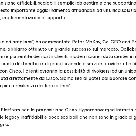
 siano affidabili, scalabili, semplici da gestire e che supportin
 questo importante aggiornamento affidandosi ad un’unica soluzi
sto, implementazione e supporto.
rsi e ad ampliarsi”, ha commentato Peter McKay, Co-CEO and Pr
ieme, abbiamo ottenuto un grande successo sul mercato. Colla
ze più sentite dei nostri clienti: modernizzare i data center i
 conto dei feedback di grandi aziende e service provider, che c
 con Cisco. I clienti avranno la possibilità di rivolgersi ad un unic
a direttamente da Cisco. Siamo lieti di poter collaborare con 
piena resilienza dei loro sistemi”.
y Platform con la proposizione Cisco Hyperconverged Infrastruc
e legacy inaffidabili e poco scalabili che non sono in grado di g
ogno.