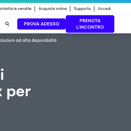
ntatta le vendite
Acquista online
Supporto
Accedi
PRENOTA
PROVA ADESSO
L'INCONTRO
zioni ad alta disponibilità
 dei
PER SAPERNE DI
PIÙ
i
 per