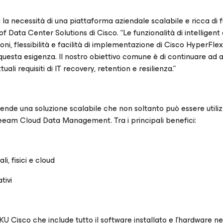
la necessità di una piattaforma aziendale scalabile e ricca di f
 Data Center Solutions di Cisco. “Le funzionalità di intelligent
 flessibilità e facilità di implementazione di Cisco HyperFlex
uesta esigenza. Il nostro obiettivo comune è di continuare ad 
li requisiti di IT recovery, retention e resilienza.”
ziende una soluzione scalabile che non soltanto può essere util
eeam Cloud Data Management. Tra i principali benefici:
li, fisici e cloud
tivi
U Cisco che include tutto il software installato e l’hardware n