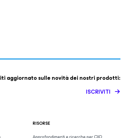
iti aggiornato sulle novità dei nostri prodotti:
ISCRIVITI
RISORSE
m
Approfondimenti e ricerche per CXO