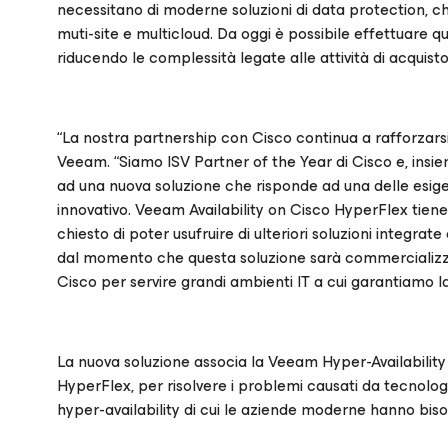
necessitano di moderne soluzioni di data protection, che
muti-site e multicloud. Da oggi è possibile effettuare
riducendo le complessità legate alle attività di acqui
“La nostra partnership con Cisco continua a rafforza
Veeam. “Siamo ISV Partner of the Year di Cisco e, ins
ad una nuova soluzione che risponde ad una delle esigen
innovativo. Veeam Availability on Cisco HyperFlex tiene
chiesto di poter usufruire di ulteriori soluzioni integrate
dal momento che questa soluzione sarà commercializzat
Cisco per servire grandi ambienti IT a cui garantiamo la 
La nuova soluzione associa la Veeam Hyper-Availabilit
HyperFlex, per risolvere i problemi causati da tecnologi
hyper-availability di cui le aziende moderne hanno bis