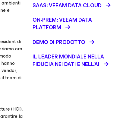
o ambienti
SAAS: VEEAM DATA CLOUD
one e
ON-PREM: VEEAM DATA
PLATFORM
esident di
DEMO DI PRODOTTO
boriamo ora
n modo
IL LEADER MONDIALE NELLA
i hanno
FIDUCIA NEI DATI E NELL’AI
o vendor,
il team di
ture (HCI),
arantire la