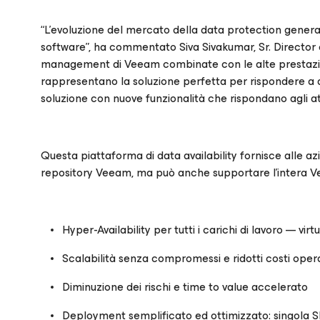
“L’evoluzione del mercato della data protection genera 
software”, ha commentato Siva Sivakumar, Sr. Director of
management di Veeam combinate con le alte prestazioni,
rappresentano la soluzione perfetta per rispondere a q
soluzione con nuove funzionalità che rispondano agli attua
Questa piattaforma di data availability fornisce alle a
repository Veeam, ma può anche supportare l’intera V
Hyper-Availability per tutti i carichi di lavoro — virtua
Scalabilità senza compromessi e ridotti costi opera
Diminuzione dei rischi e time to value accelerato
Deployment semplificato ed ottimizzato: singola SK