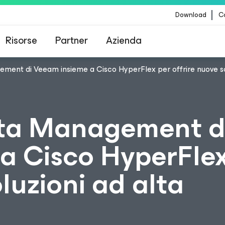
Download
Co
Risorse
Partner
Azienda
ement di Veeam insieme a Cisco HyperFlex per offrire nuove solu
Veeam per i clienti interessati dall'aggiornamento
contenuti di CrowdStrike
Data Management d
a Cisco HyperFlex
luzioni ad alta