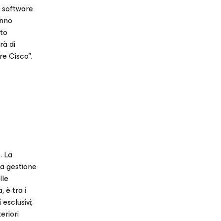
l software
anno
ito
rà di
re Cisco”.
. La
la gestione
lle
 è tra i
esclusivi;
eriori