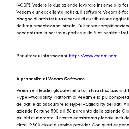
(VCSP).“Vedere le due aziende lavorare insieme alla for
Veeam è un’eccellente notizia. Il software Veeam è fa
bisogno di architettura e servizi di distribuzione aggiunt
dell'implementazione iniziale. L’ulteriore semplificazio
concentrare la nostra expertise sulle funzionalità stra
Per ulteriori informazioni:
https://www.veeam.com
A proposito di Veeam Software
Veeam è il leader globale nella fornitura di soluzioni 
Hyper-Availability Platform di Veeam è la più completa
dei dati e ad assicurare la Hyper-Availability dei dati. 
aziende Fortune 500 e il 58 percento delle aziende Global
più alti di mercato. Il nostro ecosistema globale include
circa 19.800 cloud e service provider. Con quartier gener